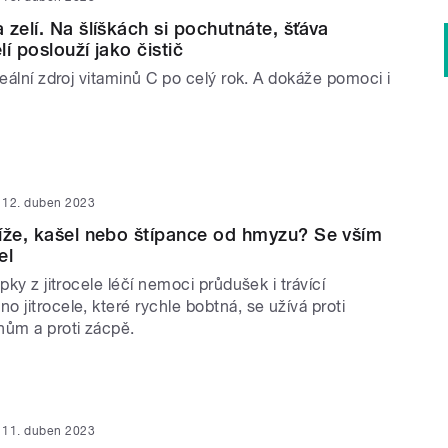
 zelí. Na šlíškách si pochutnáte, šťáva
í poslouží jako čistič
deální zdroj vitaminů C po celý rok. A dokáže pomoci i
12. duben 2023
íže, kašel nebo štípance od hmyzu? Se vším
el
pky z jitrocele léčí nemoci průdušek i trávící
 jitrocele, které rychle bobtná, se užívá proti
ům a proti zácpě.
11. duben 2023