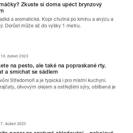
omáčky? Zkuste si doma upéct brynzový
em
ladká a aromatická. Kopr chutná po kmínu a anýzu a
ký. Dorůst může až do výšky 1 metru.
10. duben 2023
jete na pesto, ale také na popraskané rty.
kat a smíchat se sádlem
vůní Středomoří a je typická i pro místní kuchyni.
ajčaty, olivovým olejem a ostřejšími sýry, oblíbená je
7. duben 2023