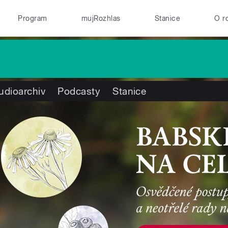
Program
mujRozhlas
Stanice
O r
udioarchiv
Podcasty
Stanice