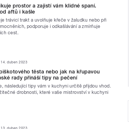
kuje prostor a zajistí vám klidné spaní.
d aftů i kašle
je trávicí trakt a uvolňuje křeče v žaludku nebo při
ocněních, podporuje i odkašlávání a zmírňuje
ch cest.
14. duben 2023
piškotového těsta nebo jak na křupavou
ské rady přináší tipy na pečení
te, následující tipy vám v kuchyni určitě přijdou vhod.
tečné drobnosti, které vaše mistrovství v kuchyni
13. duben 2023