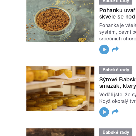
Babské rady
Pohanku uvařít
skvěle se hod
Pohanka je všelé
systém, cévní p
srdečních choro
Babské rady
Sýrové Babsk
smažák, kter
Věděli jste, že 
Když okoralý tvr
Babské rady