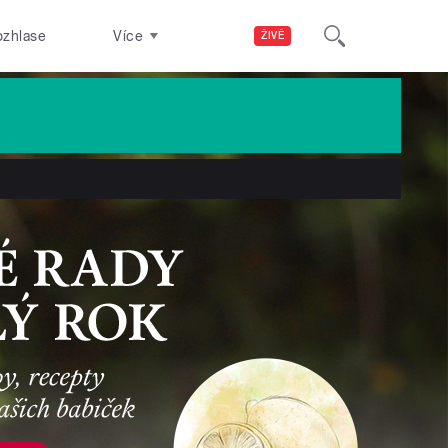
ozhlase
Více
ŽIVĚ