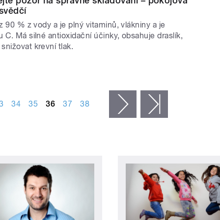
dejte pozor na správné skladování – pokojová
esvědčí
 z 90 % z vody a je plný vitaminů, vlákniny a je
 C. Má silné antioxidační účinky, obsahuje draslík,
nižovat krevní tlak.
3
34
35
36
37
38
následující ›
poslední »