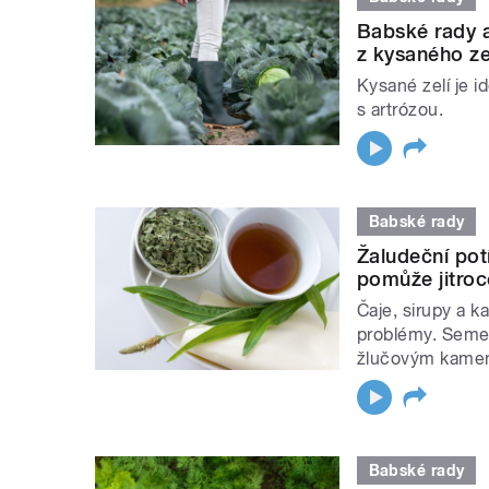
Babské rady a
z kysaného zel
Kysané zelí je i
s artrózou.
Babské rady
Žaludeční pot
pomůže jitroc
Čaje, sirupy a ka
problémy. Semeno
žlučovým kamen
Babské rady