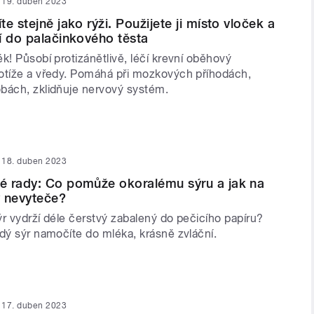
19. duben 2023
e stejně jako rýži. Použijete ji místo vloček a
í do palačinkového těsta
k! Působí protizánětlivě, léčí krevní oběhový
otíže a vředy. Pomáhá při mozkových příhodách,
bách, zklidňuje nervový systém.
18. duben 2023
é rady: Co pomůže okoralému sýru a jak na
ý nevyteče?
sýr vydrží déle čerstvý zabalený do pečicího papíru?
dý sýr namočíte do mléka, krásně zvláční.
17. duben 2023