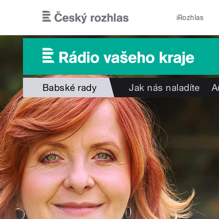
Přejít k hlavnímu obsahu
iRozhlas
Babské rady
Jak nás naladíte
A