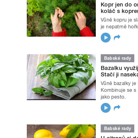
Kopr jen do 
koláč s kopr
Vůně kopru je s
je nepatrně hoř
Babské rady
Bazalku využi
Stačí ji nase
Vůně bazalky je 
Kombinuje se s r
jako pesto.
Babské rady