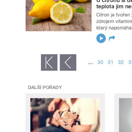
U citronů si 
teplota jim n
Citron je tvořen
zdrojem vitaminu
který napomáhá s
STRÁNKY
…
30
31
32
3
« první
‹ předchozí
DALŠÍ POŘADY