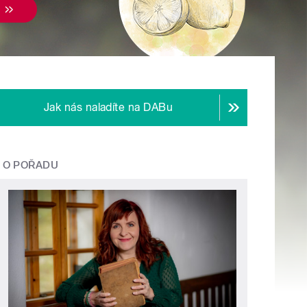
Jak nás naladíte na DABu
O POŘADU