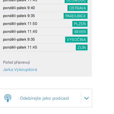
pondělí-pátek 11:45
OLOMOUC
pondělí-pátek 9:40
OSTRAVA
pondělí-pátek 9:35
PARDUBICE
pondělí-pátek 11:50
PLZEŇ
pondělí-pátek 11:40
SEVER
pondělí-pátek 9:35
VYSOČINA
pondělí-pátek 11:45
ZLÍN
Pořad připravují
Jarka Vykoupilová
Odebírejte jako podcast