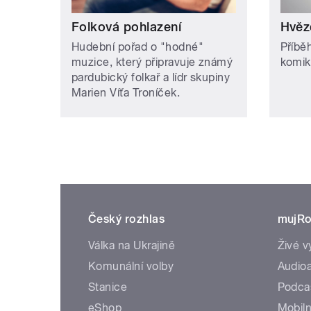
Folková pohlazení
Hvěz
Hudební pořad o "hodné"
Příbě
muzice, který připravuje známý
komik
pardubický folkař a lídr skupiny
Marien Víťa Troníček.
Český rozhlas
mujRo
Válka na Ukrajině
Živé v
Komunální volby
Audioa
Stanice
Podca
eShop
Mobiln