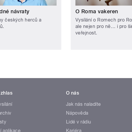
dné návraty
O Roma vakeren
hy českých herců a
Vysílání o Romech pro R
ů.
ale nejen pro ně… i pro š
veřejnost.
zhlas
O nás
ysílání
Jak nás naladíte
rchiv
Nápověda
sty
Lidé v rádiu
í aplikace
Kariéra