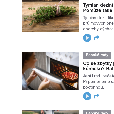
Tymián dezinfi
Pomůže také o
Tymián dezinfiku
průjmových onem
choroby dýchací
Babské rady
Co se zbytky 
kůrčičku? Bab
Jestli rádi peče
Připomeneme uži
podtrhnou.
Babské rady