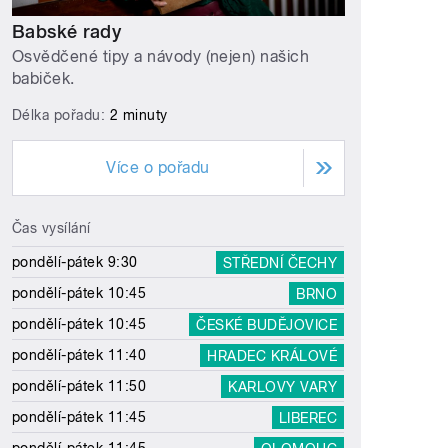
Babské rady
Osvědčené tipy a návody (nejen) našich
babiček.
Délka pořadu:
2 minuty
Více o pořadu
Čas vysílání
pondělí-pátek 9:30
STŘEDNÍ ČECHY
pondělí-pátek 10:45
BRNO
pondělí-pátek 10:45
ČESKÉ BUDĚJOVICE
pondělí-pátek 11:40
HRADEC KRÁLOVÉ
pondělí-pátek 11:50
KARLOVY VARY
pondělí-pátek 11:45
LIBEREC