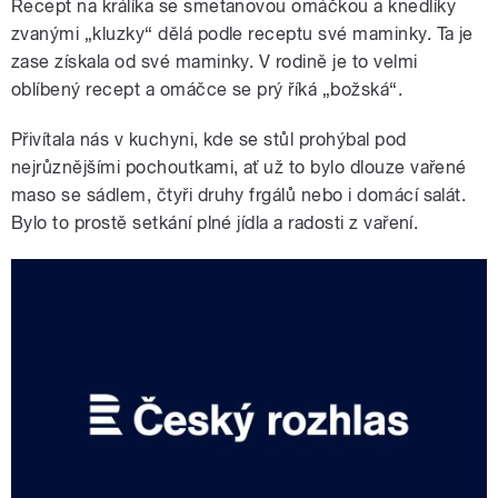
Recept na králíka se smetanovou omáčkou a knedlíky
zvanými „kluzky“ dělá podle receptu své maminky. Ta je
zase získala od své maminky. V rodině je to velmi
oblíbený recept a omáčce se prý říká „božská“.
Přivítala nás v kuchyni, kde se stůl prohýbal pod
nejrůznějšími pochoutkami, ať už to bylo dlouze vařené
maso se sádlem, čtyři druhy frgálů nebo i domácí salát.
Bylo to prostě setkání plné jídla a radosti z vaření.