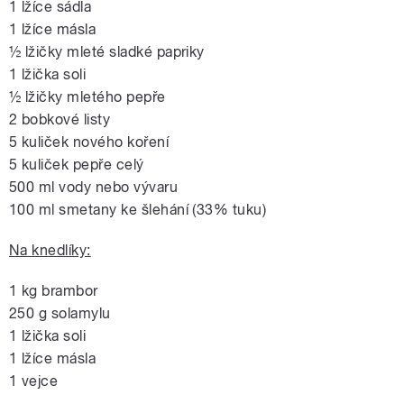
1 lžíce sádla
1 lžíce másla
½ lžičky mleté sladké papriky
1 lžička soli
½ lžičky mletého pepře
2 bobkové listy
5 kuliček nového koření
5 kuliček pepře celý
500 ml vody nebo vývaru
100 ml smetany ke šlehání (33% tuku)
Na knedlíky:
1 kg brambor
250 g solamylu
1 lžička soli
1 lžíce másla
1 vejce