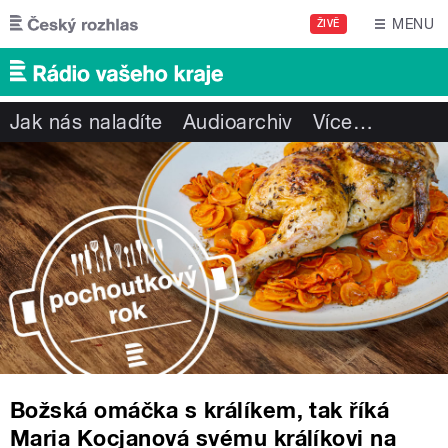
Přejít k hlavnímu obsahu
MENU
ŽIVĚ
Jak nás naladíte
Audioarchiv
Více
…
Božská omáčka s králíkem, tak říká
Maria Kocjanová svému králíkovi na