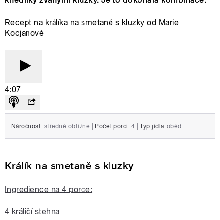
knedlíky zvanými kluzky. Je to dokonalá kombinace.
Recept na králíka na smetaně s kluzky od Marie
Kocjanové
4:07
Náročnost
středně obtížné
|
Počet porcí
4
|
Typ jídla
oběd
Králík na smetaně s kluzky
Ingredience na 4 porce:
4 králičí stehna