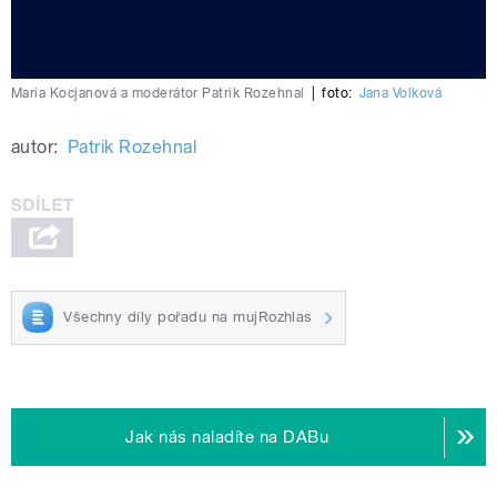
Maria Kocjanová a moderátor Patrik Rozehnal
|
foto:
Jana Volková
autor:
Patrik Rozehnal
Všechny díly pořadu na mujRozhlas
Jak nás naladíte na DABu