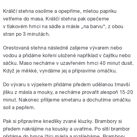
Králičí stehna osolíme a opepříme, mletou papriku
vetřeme do masa. Králičí stehna pak opečeme
v tlakovém hrnci na sádle a másle „na barvu“, z obou
stran po 3 minutách.
Orestovaná stehna následně zalijeme vývarem nebo
vodou a přidáme koření uložené například v čajítku nebo
sáčku. Maso necháme v uzavřeném hrnci 40 minut dusit.
Když je měkké, vyndáme jej a připravíme omáčku.
Do vývaru s výpekem přidáme předem udělanou tmavší
jíšku z másla a mouky, a necháme provařit alespoň 15-20
minut. Nakonec přilijeme smetanu a dochutíme omáčku
solí a pepřem.
Pak si připravíme knedlíky zvané kluzky. Brambory si
předem nakrájíme na kousky a uvaříme. Po slití brambor
přidáme do hrnce lžíci másla a rozšleháme. Brambory