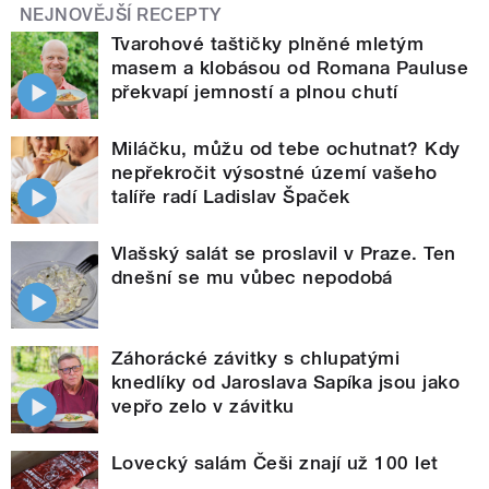
NEJNOVĚJŠÍ RECEPTY
Tvarohové taštičky plněné mletým
masem a klobásou od Romana Pauluse
překvapí jemností a plnou chutí
Miláčku, můžu od tebe ochutnat? Kdy
nepřekročit výsostné území vašeho
talíře radí Ladislav Špaček
Vlašský salát se proslavil v Praze. Ten
dnešní se mu vůbec nepodobá
Záhorácké závitky s chlupatými
knedlíky od Jaroslava Sapíka jsou jako
vepřo zelo v závitku
Lovecký salám Češi znají už 100 let