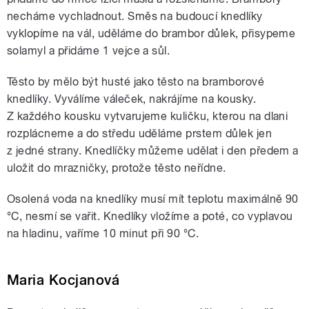
necháme vychladnout. Směs na budoucí knedlíky
vyklopíme na vál, uděláme do brambor důlek, přisypeme
solamyl a přidáme 1 vejce a sůl.
Těsto by mělo být husté jako těsto na bramborové
knedlíky. Vyválíme váleček, nakrájíme na kousky.
Z každého kousku vytvarujeme kuličku, kterou na dlani
rozplácneme a do středu uděláme prstem důlek jen
z jedné strany. Knedlíčky můžeme udělat i den předem a
uložit do mrazničky, protože těsto neřídne.
Osolená voda na knedlíky musí mít teplotu maximálně 90
°C, nesmí se vařit. Knedlíky vložíme a poté, co vyplavou
na hladinu, vaříme 10 minut při 90 °C.
Maria Kocjanová