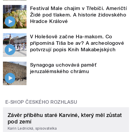
Festival Male chajim v Třebíči. Američtí
Židé pod tlakem. A historie židovského
Hradce Králové
V Holešově začne Ha-makom. Co
připomíná Tiša be av? A archeologové
potvrzují popis Knih Makabejských
Synagoga uchovává paměť
jeruzalémského chrámu
E-SHOP ČESKÉHO ROZHLASU
Závěr příběhu staré Karviné, který měl zůstat
pod zemí
Karin Lednická, spisovatelka