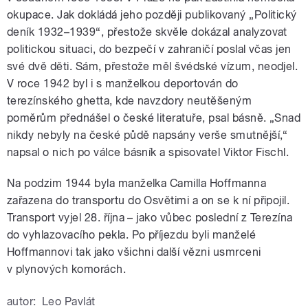
okupace. Jak dokládá jeho později publikovaný „Politický
deník 1932–1939“, přestože skvěle dokázal analyzovat
politickou situaci, do bezpečí v zahraničí poslal včas jen
své dvě děti. Sám, přestože měl švédské vízum, neodjel.
V roce 1942 byl i s manželkou deportován do
terezínského ghetta, kde navzdory neutěšeným
poměrům přednášel o české literatuře, psal básně. „Snad
nikdy nebyly na české půdě napsány verše smutnější,“
napsal o nich po válce básník a spisovatel Viktor Fischl.
Na podzim 1944 byla manželka Camilla Hoffmanna
zařazena do transportu do Osvětimi a on se k ní připojil.
Transport vyjel 28. října – jako vůbec poslední z Terezína
do vyhlazovacího pekla. Po příjezdu byli manželé
Hoffmannovi tak jako všichni další vězni usmrceni
v plynových komorách.
autor:
Leo Pavlát