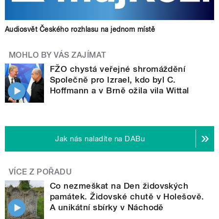
Audiosvět Českého rozhlasu na jednom místě
MOHLO BY VÁS ZAJÍMAT
FŽO chystá veřejné shromáždění
Společně pro Izrael, kdo byl C.
Hoffmann a v Brně ožila vila Wittal
Jak nás naladíte na DABu
VÍCE Z POŘADU
Co nezmeškat na Den židovských
památek. Židovské chutě v Holešově.
A unikátní sbírky v Náchodě