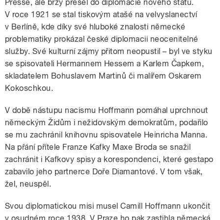
Presse, ale brzy přešel do diplomacie nového státu.
V roce 1921 se stal tiskovým atašé na velvyslanectví
v Berlíně, kde díky své hluboké znalosti německé
problematiky prokázal české diplomacii neocenitelné
služby. Své kulturní zájmy přitom neopustil – byl ve styku
se spisovateli Hermannem Hessem a Karlem Čapkem,
skladatelem Bohuslavem Martinů či malířem Oskarem
Kokoschkou.
V době nástupu nacismu Hoffmann pomáhal uprchnout
německým Židům i nežidovským demokratům, podařilo
se mu zachránil knihovnu spisovatele Heinricha Manna.
Na přání přítele Franze Kafky Maxe Broda se snažil
zachránit i Kafkovy spisy a korespondenci, které gestapo
zabavilo jeho partnerce Doře Diamantové. V tom však,
žel, neuspěl.
Svou diplomatickou misi musel Camill Hoffmann ukončit
v osudném roce 1938. V Praze ho pak zastihla německá