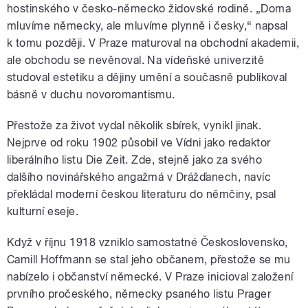
hostinského v česko-německo židovské rodině. „Doma
mluvíme německy, ale mluvíme plynně i česky,“ napsal
k tomu později. V Praze maturoval na obchodní akademii,
ale obchodu se nevěnoval. Na vídeňské univerzitě
studoval estetiku a dějiny umění a současně publikoval
básně v duchu novoromantismu.
Přestože za život vydal několik sbírek, vynikl jinak.
Nejprve od roku 1902 působil ve Vídni jako redaktor
liberálního listu Die Zeit. Zde, stejně jako za svého
dalšího novinářského angažmá v Drážďanech, navíc
překládal moderní českou literaturu do němčiny, psal
kulturní eseje.
Když v říjnu 1918 vzniklo samostatné Československo,
Camill Hoffmann se stal jeho občanem, přestože se mu
nabízelo i občanství německé. V Praze inicioval založení
prvního pročeského, německy psaného listu Prager