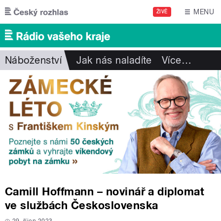
Přejít k hlavnímu obsahu
MENU
ŽIVĚ
Náboženství
Jak nás naladíte
Více
…
Camill Hoffmann – novinář a diplomat
ve službách Československa