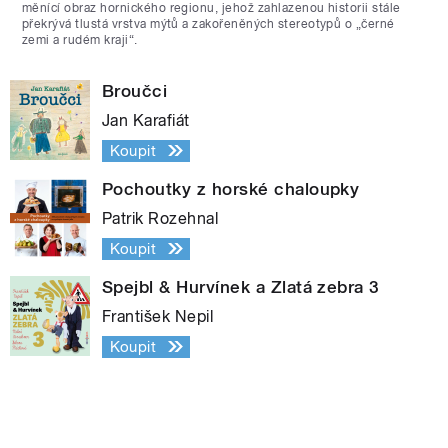
měnící obraz hornického regionu, jehož zahlazenou historii stále
překrývá tlustá vrstva mýtů a zakořeněných stereotypů o „černé
zemi a rudém kraji“.
Broučci
Jan Karafiát
Koupit
Pochoutky z horské chaloupky
Patrik Rozehnal
Koupit
Spejbl & Hurvínek a Zlatá zebra 3
František Nepil
Koupit