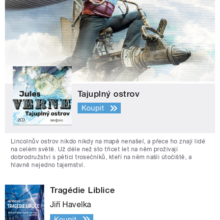
Tajuplný ostrov
Koupit
Lincolnův ostrov nikdo nikdy na mapě nenašel, a přece ho znají lidé
na celém světě. Už déle než sto třicet let na něm prožívají
dobrodružství s pěticí trosečníků, kteří na něm našli útočiště, a
hlavně nejedno tajemství.
Tragédie Liblice
Jiří Havelka
Koupit