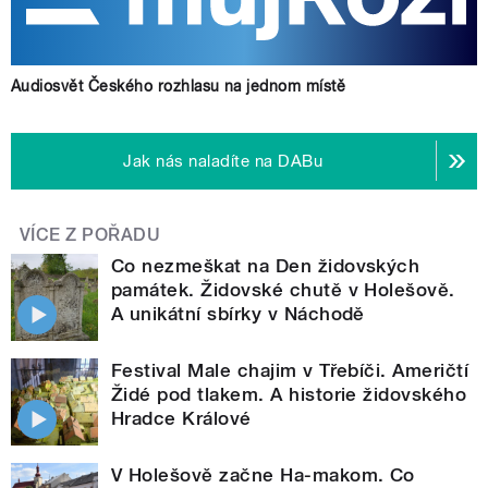
Audiosvět Českého rozhlasu na jednom místě
Jak nás naladíte na DABu
VÍCE Z POŘADU
Co nezmeškat na Den židovských
památek. Židovské chutě v Holešově.
A unikátní sbírky v Náchodě
Festival Male chajim v Třebíči. Američtí
Židé pod tlakem. A historie židovského
Hradce Králové
V Holešově začne Ha-makom. Co