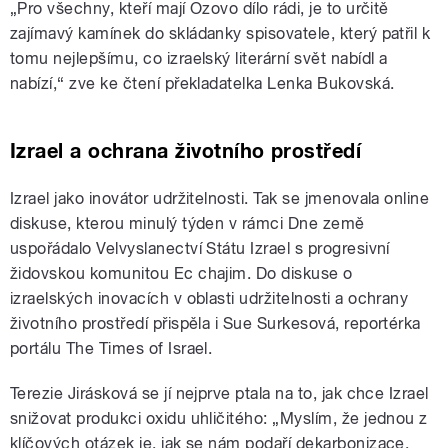
„Pro všechny, kteří mají Ozovo dílo rádi, je to určitě
zajímavý kamínek do skládanky spisovatele, který patřil k
tomu nejlepšímu, co izraelský literární svět nabídl a
nabízí,“ zve ke čtení překladatelka Lenka Bukovská.
Izrael a ochrana životního prostředí
Izrael jako inovátor udržitelnosti. Tak se jmenovala online
diskuse, kterou minulý týden v rámci Dne země
uspořádalo Velvyslanectví Státu Izrael s progresivní
židovskou komunitou Ec chajim. Do diskuse o
izraelských inovacích v oblasti udržitelnosti a ochrany
životního prostředí přispěla i Sue Surkesová, reportérka
portálu The Times of Israel.
Terezie Jirásková se jí nejprve ptala na to, jak chce Izrael
snižovat produkci oxidu uhličitého: „Myslím, že jednou z
klíčových otázek je, jak se nám podaří dekarbonizace,