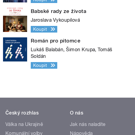
Babské rady ze života
Jaroslava Vykoupilová
Koupit
Román pro pitomce
Lukáš Balabán, Šimon Krupa, Tomáš
Soldán
Koupit
Český rozhlas
O nás
Válka na Ukrajině
Jak nás naladíte
Komunální volby
Nápověda