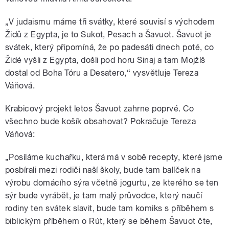
„V judaismu máme tři svátky, které souvisí s východem
Židů z Egypta, je to Sukot, Pesach a Šavuot. Šavuot je
svátek, který připomíná, že po padesáti dnech poté, co
Židé vyšli z Egypta, došli pod horu Sinaj a tam Mojžíš
dostal od Boha Tóru a Desatero,“ vysvětluje Tereza
Váňová.
Krabicový projekt letos Šavuot zahrne poprvé. Co
všechno bude košík obsahovat? Pokračuje Tereza
Váňová:
„Posíláme kuchařku, která má v sobě recepty, které jsme
posbírali mezi rodiči naší školy, bude tam balíček na
výrobu domácího sýra včetně jogurtu, ze kterého se ten
sýr bude vyrábět, je tam malý průvodce, který naučí
rodiny ten svátek slavit, bude tam komiks s příběhem s
biblickým příběhem o Rút, který se během Šavuot čte,