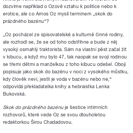
dozvíme například o Ozově vztahu k politice nebo k
erotice, ale co Amos Oz myslí termínem „skok do
prázdného bazénu“?
„Oz pocházel ze spisovatelské a kulturně činné rodiny,
ale rozhodl se, že se od toho odstřihne a bude z něj
vysoký osmahlý traktorista. Sám na vlastní pěst začal žít
v kibucu, a když mu bylo 47, tak naopak se svojí rodinou
se třemi dětmi a manželkou z toho kibucu odešel. Obojí
popisuje jako skok do bazénu v noci z vysokého můstku,
kdy člověk neví, jestli je voda v bazénu nebo ne,“
odpovídá překladatelka knihy a hebraistka Lenka
Bukovská.
Skok do prázdného bazénu
je šestice intimních
rozhovorů, které vede Oz se svou dlouholetou
redaktorkou Širou Chadadovou.