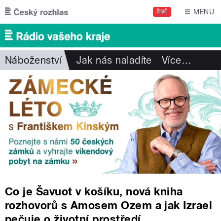
Přejít k hlavnímu obsahu
MENU
ŽIVĚ
Náboženství
Jak nás naladíte
Více
…
Co je Šavuot v košíku, nová kniha
rozhovorů s Amosem Ozem a jak Izrael
pečuje o životní prostředí