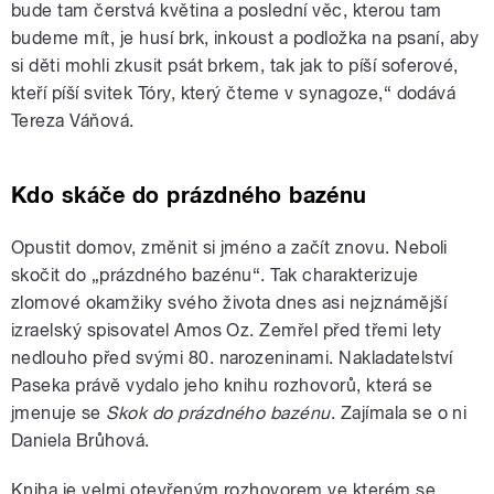
bude tam čerstvá květina a poslední věc, kterou tam
budeme mít, je husí brk, inkoust a podložka na psaní, aby
si děti mohli zkusit psát brkem, tak jak to píší soferové,
kteří píší svitek Tóry, který čteme v synagoze,“ dodává
Tereza Váňová.
Kdo skáče do prázdného bazénu
Opustit domov, změnit si jméno a začít znovu. Neboli
skočit do „prázdného bazénu“. Tak charakterizuje
zlomové okamžiky svého života dnes asi nejznámější
izraelský spisovatel Amos Oz. Zemřel před třemi lety
nedlouho před svými 80. narozeninami. Nakladatelství
Paseka právě vydalo jeho knihu rozhovorů, která se
jmenuje se
Skok do prázdného bazénu
. Zajímala se o ni
Daniela Brůhová.
Kniha je velmi otevřeným rozhovorem ve kterém se