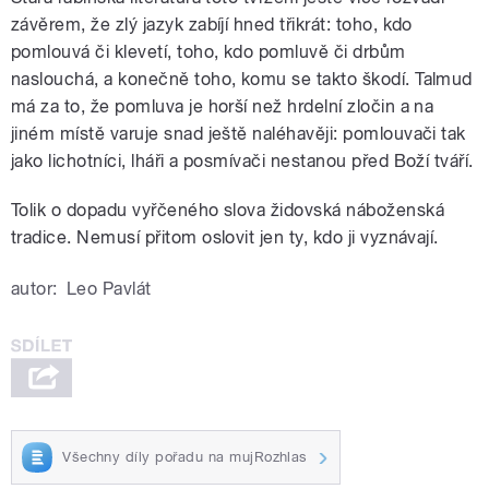
závěrem, že zlý jazyk zabíjí hned třikrát: toho, kdo
pomlouvá či klevetí, toho, kdo pomluvě či drbům
naslouchá, a konečně toho, komu se takto škodí. Talmud
má za to, že pomluva je horší než hrdelní zločin a na
jiném místě varuje snad ještě naléhavěji: pomlouvači tak
jako lichotníci, lháři a posmívači nestanou před Boží tváří.
Tolik o dopadu vyřčeného slova židovská náboženská
tradice. Nemusí přitom oslovit jen ty, kdo ji vyznávají.
autor:
Leo Pavlát
Všechny díly pořadu na mujRozhlas