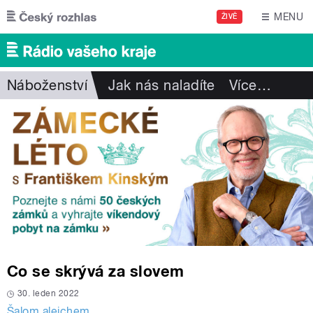
Přejít k hlavnímu obsahu
MENU
ŽIVĚ
Náboženství
Jak nás naladíte
Více
…
Co se skrývá za slovem
30. leden 2022
Šalom alejchem