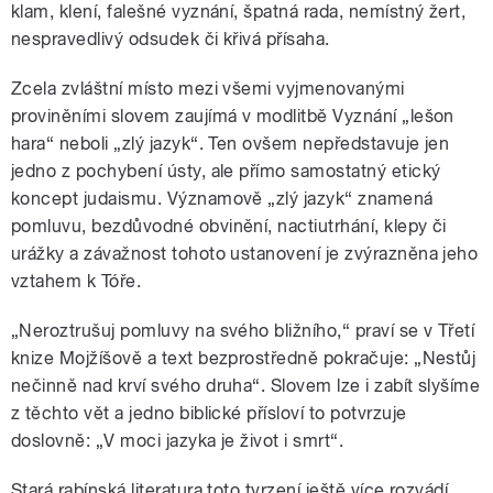
klam, klení, falešné vyznání, špatná rada, nemístný žert,
nespravedlivý odsudek či křivá přísaha.
Zcela zvláštní místo mezi všemi vyjmenovanými
proviněními slovem zaujímá v modlitbě Vyznání „lešon
hara“ neboli „zlý jazyk“. Ten ovšem nepředstavuje jen
jedno z pochybení ústy, ale přímo samostatný etický
koncept judaismu. Významově „zlý jazyk“ znamená
pomluvu, bezdůvodné obvinění, nactiutrhání, klepy či
urážky a závažnost tohoto ustanovení je zvýrazněna jeho
vztahem k Tóře.
„Neroztrušuj pomluvy na svého bližního,“ praví se v Třetí
knize Mojžíšově a text bezprostředně pokračuje: „Nestůj
nečinně nad krví svého druha“. Slovem lze i zabít slyšíme
z těchto vět a jedno biblické přísloví to potvrzuje
doslovně: „V moci jazyka je život i smrt“.
Stará rabínská literatura toto tvrzení ještě více rozvádí