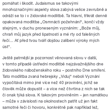
pomáhat i škodit. Judaismus se takovými
mnohoznačnými aspekty slova zabývá velice zevrubně a
odráží se to i v židovské modlitbě. Ta hlavní, třikrát denně
opakovaná modlitba „Osmnácti požehnání“, končí vždy
stejným, v duchu proneseným vyznáním: „Bože můj,
chraň můj jazyk před špatností a mé rty od falešných
řečí… Ať před tvou tváří dojdou zalíbení výroky mých
úst“.
Ještě patrnější je pozornost věnovaná slovu v další,
v tomto případě ústřední modlitbě nejzávažnějšího dne
židovského náboženského roku – postního Dne smíření.
Tato modlitba zvaná hebrejsky „Viduj“ neboli Vyznání
vypočítává mimo jiné více než 40 provinění, jichž se
člověk může dopustit – a více než čtvrtina z nich se tak
či onak týká slova. K takovým proviněním – jen namátkou
– může v závislosti na okolnostech patřit už jen fakt
samotné řeči či hovoru, konkrétně pak například lež,