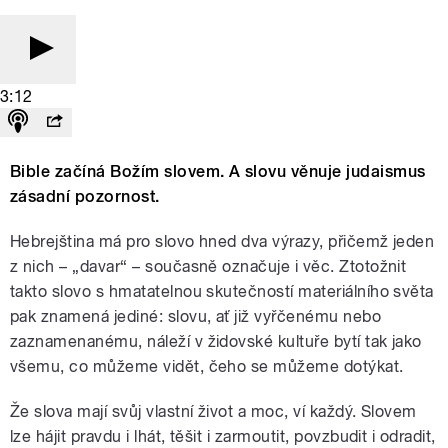
3:12
Bible začíná Božím slovem. A slovu věnuje judaismus
zásadní pozornost.
Hebrejština má pro slovo hned dva výrazy, přičemž jeden
z nich – „davar“ – současně označuje i věc. Ztotožnit
takto slovo s hmatatelnou skutečností materiálního světa
pak znamená jediné: slovu, ať již vyřčenému nebo
zaznamenanému, náleží v židovské kultuře bytí tak jako
všemu, co můžeme vidět, čeho se můžeme dotýkat.
Že slova mají svůj vlastní život a moc, ví každý. Slovem
lze hájit pravdu i lhát, těšit i zarmoutit, povzbudit i odradit,