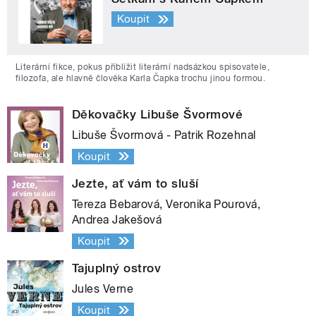
Koupit
Literární fikce, pokus přiblížit literární nadsázkou spisovatele,
filozofa, ale hlavně člověka Karla Čapka trochu jinou formou.
Děkovačky Libuše Švormové
Libuše Švormová - Patrik Rozehnal
Koupit
Jezte, ať vám to sluší
Tereza Bebarová, Veronika Pourová,
Andrea Jakešová
Koupit
Tajuplný ostrov
Jules Verne
Koupit