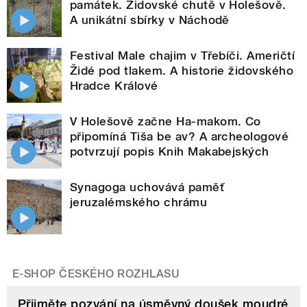
památek. Židovské chutě v Holešově.
A unikátní sbírky v Náchodě
Festival Male chajim v Třebíči. Američtí
Židé pod tlakem. A historie židovského
Hradce Králové
V Holešově začne Ha-makom. Co
připomíná Tiša be av? A archeologové
potvrzují popis Knih Makabejských
Synagoga uchovává paměť
jeruzalémského chrámu
E-SHOP ČESKÉHO ROZHLASU
Přijměte pozvání na úsměvný doušek moudré