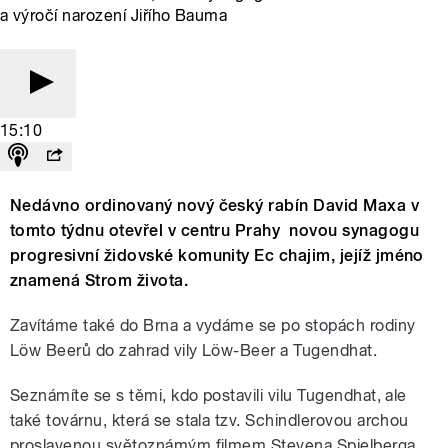
a výročí narození Jiřího Bauma
15:10
Nedávno ordinovaný nový český rabín David Maxa v
tomto týdnu otevřel v centru Prahy
novou synagogu
progresivní židovské komunity Ec chajim, jejíž jméno
znamená Strom života.
Zavítáme také do Brna a vydáme se po stopách rodiny
Löw Beerů do zahrad vily Löw-Beer a Tugendhat.
Seznámíte se s těmi, kdo postavili vilu Tugendhat, ale
také továrnu, která se stala tzv. Schindlerovou archou
proslavenou světoznámým filmem Stevena Spielberga