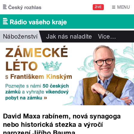
Přejít k hlavnímu obsahu
MENU
ŽIVĚ
Náboženství
Jak nás naladíte
Více
…
David Maxa rabínem, nová synagoga
nebo historická stezka a výročí
narození Jiřího Bauma