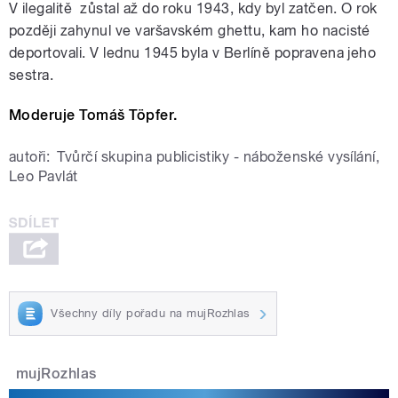
V ilegalitě
zůstal až do roku 1943, kdy byl zatčen. O rok
později zahynul ve varšavském ghettu, kam ho nacisté
deportovali. V lednu 1945 byla v Berlíně popravena jeho
sestra.
Moderuje Tomáš Töpfer.
autoři:
Tvůrčí skupina publicistiky - náboženské vysílání
,
Leo Pavlát
Všechny díly pořadu na mujRozhlas
mujRozhlas