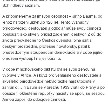
Schindlerův seznam.
A připomeneme zajímavou osobnost – Jiřího Bauma, od
jehož narození uplynulo 120 let. Tento význačný
přírodovědec, cestovatel a odbojář může svou činností
posloužit jako skvělý příklad začlenění českých Židů do
života předválečného Československa: plně sžit s
českým prostředím, profesně novátorský, patřil k
přesvědčeným stoupencům demokracie a v době jejího
ohrožení vystoupil na její obranu.
V době mnichovského diktátu byl se svou ženou na
výpravě v Africe. A i když pro věhlasného cestovatele a
skvělého přírodovědce nebylo těžké najít útočiště v
zahraničí, Jiří Baum se v březnu 1939 vrátil do Prahy a po
obsazení okleštěné republiky nacisty se spolu se sestrou
Annou zapojil do odbojové činnosti.