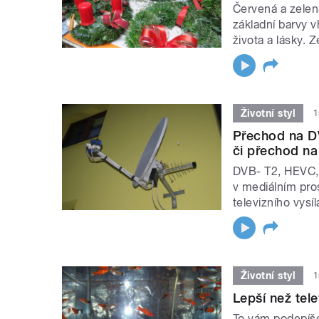
Červená a zelen
základní barvy 
života a lásky. Z
Životní styl
1
Přechod na DV
či přechod na 
DVB- T2, HEVC, H
v mediálním pro
televizního vysíl
Životní styl
1
Lepší než tel
To vám podepíše