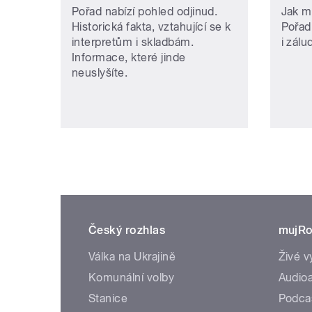
Pořad nabízí pohled odjinud.
Jak m
Historická fakta, vztahující se k
Pořad
interpretům i skladbám.
i zálu
Informace, které jinde
neuslyšíte.
Český rozhlas
mujRo
Válka na Ukrajině
Živé v
Komunální volby
Audioa
Stanice
Podca