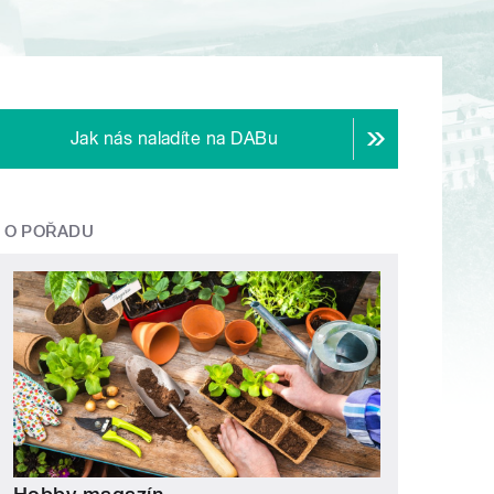
Jak nás naladíte na DABu
O POŘADU