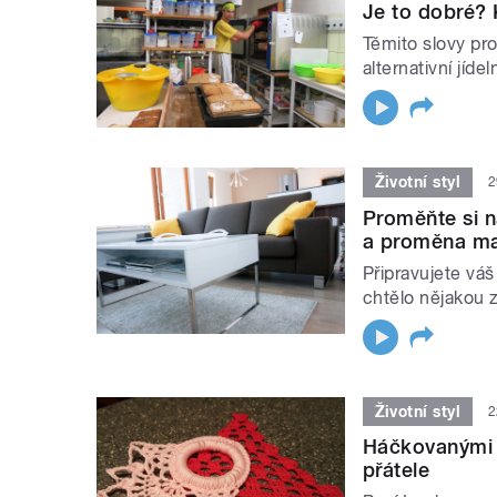
Je to dobré? 
Těmito slovy pr
alternativní jíde
Životní styl
2
Proměňte si n
a proměna ma
Připravujete váš 
chtělo nějakou
Životní styl
2
Háčkovanými 
přátele