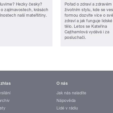
luvíme? Hezky česky?
Pořad o zdraví a zdravém
 o zajímavostech, krásách
životním stylu, kde se ve
dnostech naší mateřštiny.
formou dozvíte více o sv
zdraví a jak funguje lidské
tělo. Letos se Kateřina
Cajthamlová vydává i za
posluchači.
zhlas
O nás
ysílání
Jak nás naladíte
rchiv
Nápověda
sty
Lidé v rádiu