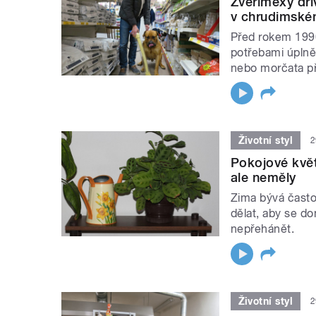
Zverimexy dří
v chrudimském
Před rokem 1990
potřebami úplně 
nebo morčata př
Životní styl
2
Pokojové květ
ale neměly
Zima bývá často
dělat, aby se do
nepřehánět.
Životní styl
2