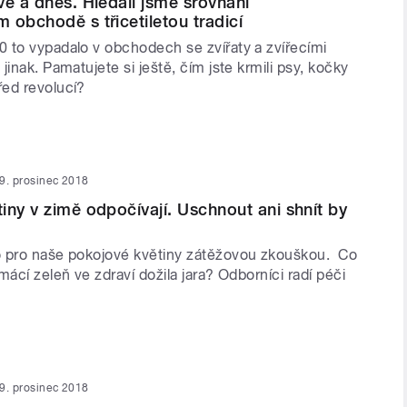
ve a dnes. Hledali jsme srovnání
 obchodě s třicetiletou tradicí
 to vypadalo v obchodech se zvířaty a zvířecími
jinak. Pamatujete si ještě, čím jste krmili psy, kočky
ed revolucí?
9. prosinec 2018
iny v zimě odpočívají. Uschnout ani shnít by
 pro naše pokojové květiny zátěžovou zkouškou. Co
mácí zeleň ve zdraví dožila jara? Odborníci radí péči
9. prosinec 2018