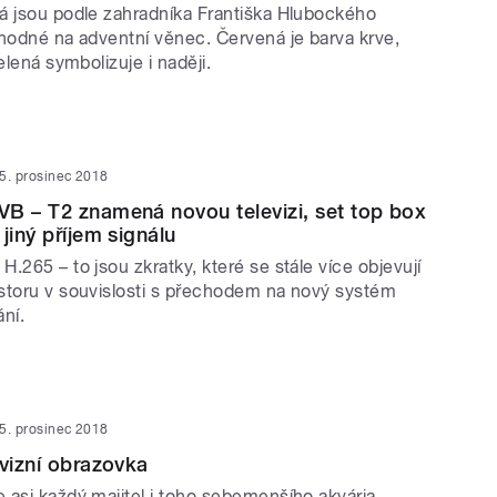
á jsou podle zahradníka Františka Hlubockého
vhodné na adventní věnec. Červená je barva krve,
elená symbolizuje i naději.
5. prosinec 2018
B – T2 znamená novou televizi, set top box
jiný příjem signálu
.265 – to jsou zkratky, které se stále více objevují
storu v souvislosti s přechodem na nový systém
ání.
5. prosinec 2018
evizní obrazovka
 asi každý majitel i toho sebemenšího akvária.