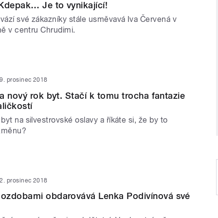
Kdepak… Je to vynikající!
ovází své zákazníky stále usměvavá Iva Červená v
lně v centru Chrudimi.
9. prosinec 2018
a nový rok byt. Stačí k tomu trocha fantazie
ličkostí
byt na silvestrovské oslavy a říkáte si, že by to
 změnu?
2. prosinec 2018
ozdobami obdarovává Lenka Podivínová své