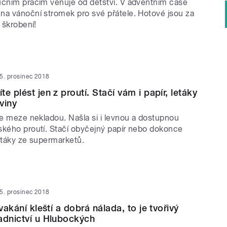
učním pracím věnuje od dětství. V adventním čase
na vánoční stromek pro své přátele. Hotové jsou za
o škrobení!
5. prosinec 2018
e plést jen z proutí. Stačí vám i papír, letáky
viny
se meze nekladou. Našla si i levnou a dostupnou
ského proutí. Stačí obyčejný papír nebo dokonce
letáky ze supermarketů.
5. prosinec 2018
cvakání kleští a dobrá nálada, to je tvořivý
adnictví u Hlubockých