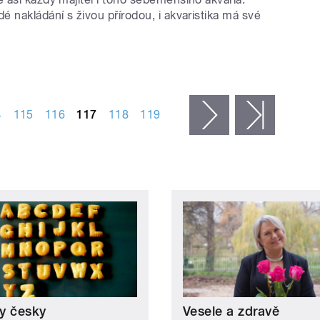
 nakládání s živou přírodou, i akvaristika má své
4
115
116
117
118
119
následující ›
poslední
y česky
Vesele a zdravě