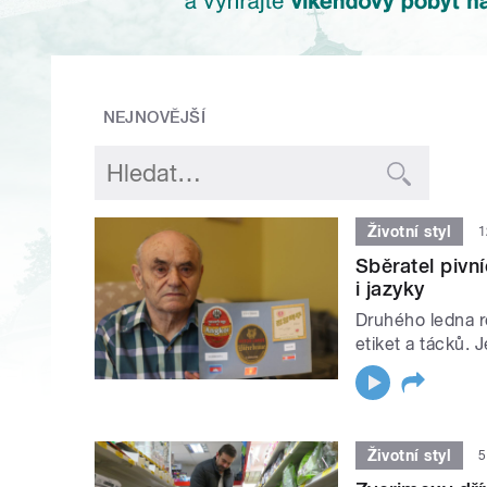
NEJNOVĚJŠÍ
Životní styl
1
Sběratel pivn
i jazyky
Druhého ledna ro
etiket a tácků. 
Životní styl
5