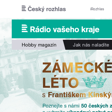
Přejít k hlavnímu obsahu
iRozhlas
Hobby magazín
Jak nás naladíte