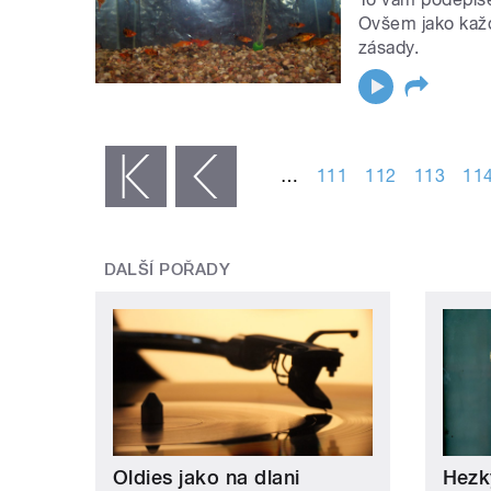
Ovšem jako každé
zásady.
STRÁNKY
…
111
112
113
11
« první
‹ předchozí
DALŠÍ POŘADY
Oldies jako na dlani
Hezk