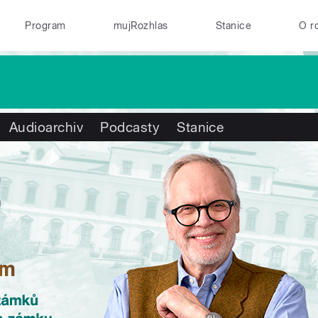
Program
mujRozhlas
Stanice
O r
Audioarchiv
Podcasty
Stanice