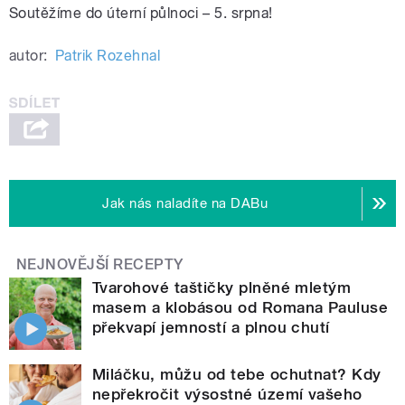
Soutěžíme do úterní půlnoci – 5. srpna!
autor:
Patrik Rozehnal
Jak nás naladíte na DABu
NEJNOVĚJŠÍ RECEPTY
Tvarohové taštičky plněné mletým
masem a klobásou od Romana Pauluse
překvapí jemností a plnou chutí
Miláčku, můžu od tebe ochutnat? Kdy
nepřekročit výsostné území vašeho