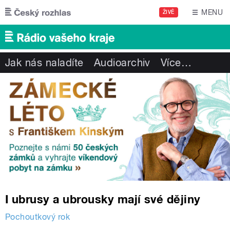
Přejít k hlavnímu obsahu
MENU
ŽIVĚ
Jak nás naladíte
Audioarchiv
Více
…
I ubrusy a ubrousky mají své dějiny
Pochoutkový rok