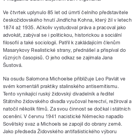
Ve čtvrtek uplynulo 85 let od úmrtí čelního představitele
českožidovského hnutí Jindřicha Kohna, který žil v letech
1874 až 1935. Ačkoliv vystudoval práva a pracoval jako
advokát, zabýval se i politickou, historickou a sociální
filosofií a také sociologií. Patřil k zakládajícím členům
Masarykovy Realistické strany, přednášel a přispíval do
různých časopisů. O jeho odkaz se zajímala Jana
Šustová.
Na osudu Salomona Michoelse přibližuje Leo Pavlát ve
svém komentáři praktiky stalinského antisemitismu.
Tento vynikající ruský židovský divadelník a ředitel
Státního židovského divadla vyučoval herectví, režíroval a
natočil několik filmů. Za svou činnost se dočkal i státních
ocenění. V červnu 1941 nacistické Německo napadlo
Sovětský svaz a Michoels se zapojil do obrany země.
Jako předseda Židovského antifašistického výboru