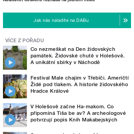
Jak nás naladíte na DABu
VÍCE Z POŘADU
Co nezmeškat na Den židovských
památek. Židovské chutě v Holešově.
A unikátní sbírky v Náchodě
Festival Male chajim v Třebíči. Američtí
Židé pod tlakem. A historie židovského
Hradce Králové
V Holešově začne Ha-makom. Co
připomíná Tiša be av? A archeologové
potvrzují popis Knih Makabejských