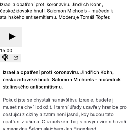
Izrael a opatření proti koronaviru. Jindřich Kohn,
českožidovské hnutí. Salomon Michoels - mučedník
stalinského antisemitismu. Moderuje Tomáš Töpfer.
15:00
Izrael a opatření proti koronaviru. Jindřich Kohn,
českožidovské hnutí. Salomon Michoels - mučedník
stalinského antisemitismu.
Pokud jste se chystali na návštěvu Izraele, budete ji
muset na chvíli odložit. I tamní úřady uzavřely hranice pro
cestující z ciziny a zatím není jasné, kdy budou tato
opatření zrušena. O izraelském boji s novým virem hovoří
v magazínu Šalom alejchem Jan Fingerland.