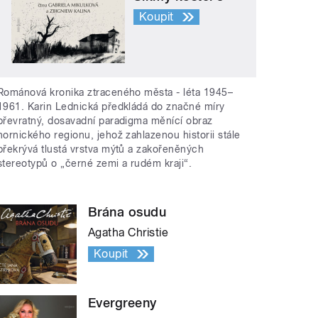
Koupit
Románová kronika ztraceného města - léta 1945–
1961. Karin Lednická předkládá do značné míry
převratný, dosavadní paradigma měnící obraz
hornického regionu, jehož zahlazenou historii stále
překrývá tlustá vrstva mýtů a zakořeněných
stereotypů o „černé zemi a rudém kraji“.
Brána osudu
Agatha Christie
Koupit
Evergreeny