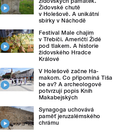
židovských památek.
Židovské chutě
v Holešově. A unikátní
sbírky v Náchodě
Festival Male chajim
v Třebíči. Američtí Židé
pod tlakem. A historie
židovského Hradce
Králové
V Holešově začne Ha-
makom. Co připomíná Tiša
be av? A archeologové
potvrzují popis Knih
Makabejských
Synagoga uchovává
paměť jeruzalémského
chrámu