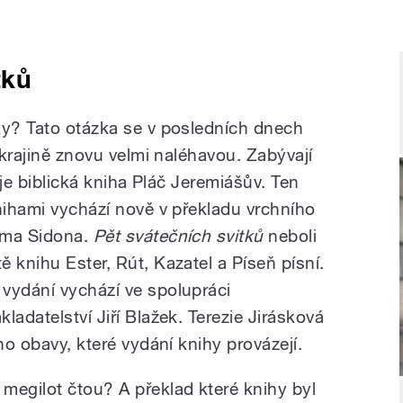
tků
ky? Tato otázka se v posledních dnech
Ukrajině znovu velmi naléhavou. Zabývají
ko je biblická kniha Pláč Jeremiášův. Ten
nihami vychází nově v překladu vrchního
ima Sidona.
Pět svátečních svitků
neboli
tě knihu Ester, Rút, Kazatel a Píseň písní.
vydání vychází ve spolupráci
ladatelství Jiří Blažek. Terezie Jirásková
ho obavy, které vydání knihy provázejí.
megilot čtou? A překlad které knihy byl