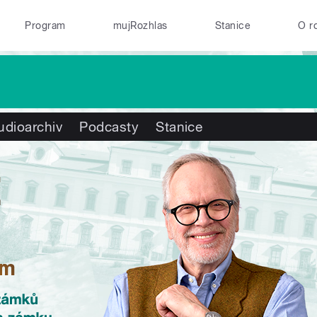
Program
mujRozhlas
Stanice
O r
udioarchiv
Podcasty
Stanice