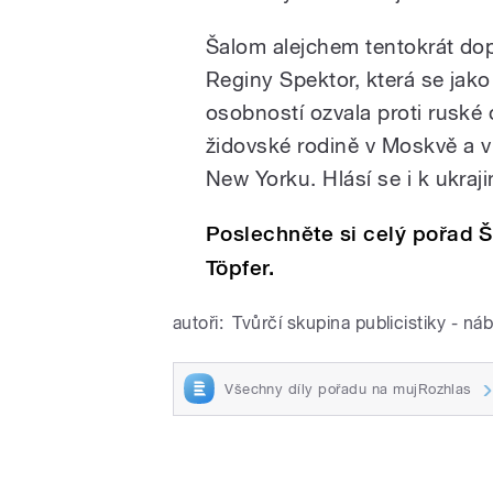
Šalom alejchem tentokrát dop
Reginy Spektor, která se ja
osobností ozvala proti ruské 
židovské rodině v Moskvě a v 
New Yorku. Hlásí se i k ukra
Poslechněte si celý pořad
Töpfer.
autoři:
Tvůrčí skupina publicistiky - ná
Všechny díly pořadu na mujRozhlas