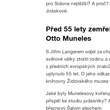
pro Sidona nejtěžší? A proč? 
Jiráskové.
Před 55 lety zemře
Otto Muneles
S Jiřím Langerem odjel za c
světové války ztratil rodinu a
z předních evropských znalců
uplynulo 55 let. O jeho odka
knihovny Židovského muzea 
Jaké byly Munelesovy kořeny?
přispěl ke studiu judaistiky? A
březnový Šalom alejchem.