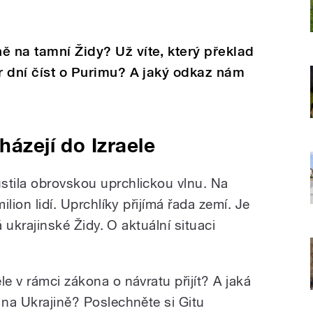
ě na tamní Židy? Už víte, který překlad
ár dní číst o Purimu? A jaký odkaz nám
házejí do Izraele
stila obrovskou uprchlickou vlnu. Na
ilion lidí. Uprchlíky přijímá řada zemí. Je
má ukrajinské Židy. O aktuální situaci
le v rámci zákona o návratu přijít? A jaká
 na Ukrajině? Poslechněte si Gitu