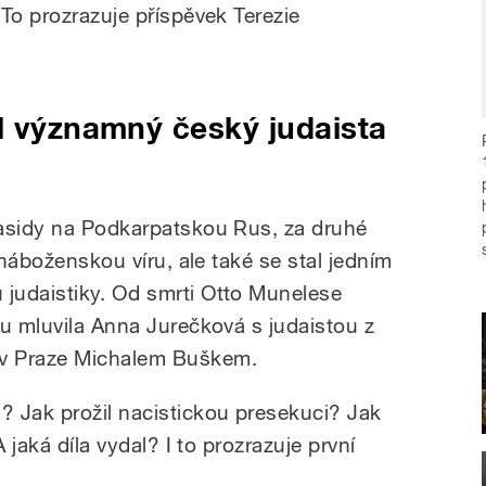
To prozrazuje příspěvek Terezie
l významný český judaista
hasidy na Podkarpatskou Rus, za druhé
 náboženskou víru, ale také se stal jedním
 judaistiky. Od smrti Otto Munelese
zu mluvila Anna Jurečková s judaistou z
v Praze Michalem Buškem.
 Jak prožil nacistickou presekuci? Jak
 jaká díla vydal? I to prozrazuje první