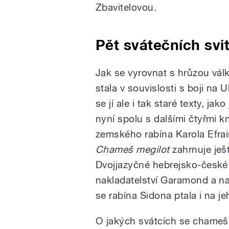
Zbavitelovou.
Pět svátečních svi
Jak se vyrovnat s hrůzou vál
stala v souvislosti s boji na 
se jí ale i tak staré texty, ja
nyní spolu s dalšími čtyřmi k
zemského rabína Karola Efra
Chameš megilot
zahrnuje ješ
Dvojjazyčné hebrejsko-české 
nakladatelství Garamond a nak
se rabína Sidona ptala i na je
O jakých svátcích se chameš 