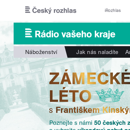
Přejít k hlavnímu obsahu
iRozhlas
Náboženství
Jak nás naladíte
A