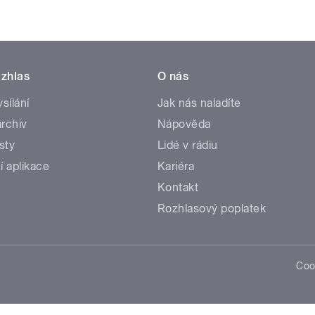
zhlas
O nás
ysílání
Jak nás naladíte
rchiv
Nápověda
sty
Lidé v rádiu
í aplikace
Kariéra
Kontakt
Rozhlasový poplatek
Coo