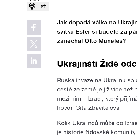
Jak dopadá válka na Ukrajin
svitku Ester si budete za p
zanechal Otto Muneles?
Ukrajinští Židé odc
Ruská invaze na Ukrajinu spu
cestě ze země je již více než m
mezi nimi i Izrael, který přijí
hovoří Gita Zbavitelová.
Kolik Ukrajinců může do Izrae
je historie židovské komunity