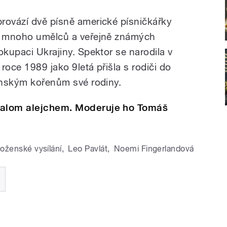
rovází dvě písně americké písničkářky
ko mnoho umělců a veřejně známých
okupaci Ukrajiny. Spektor se narodila v
roce 1989 jako 9letá přišla s rodiči do
jinským kořenům své rodiny.
 Šalom alejchem. Moderuje ho Tomáš
boženské vysílání
,
Leo Pavlát
,
Noemi Fingerlandová