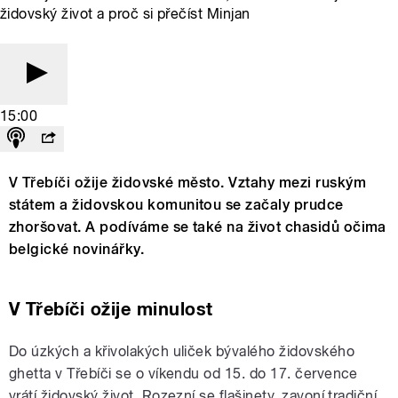
židovský život a proč si přečíst Minjan
15:00
V Třebíči ožije židovské město. Vztahy mezi ruským
státem a židovskou komunitou se začaly prudce
zhoršovat. A podíváme se také na život chasidů očima
belgické novinářky.
V Třebíči ožije minulost
Do úzkých a křivolakých uliček bývalého židovského
ghetta v Třebíči se o víkendu od 15. do 17. července
vrátí židovský život. Rozezní se flašinety, zavoní tradiční