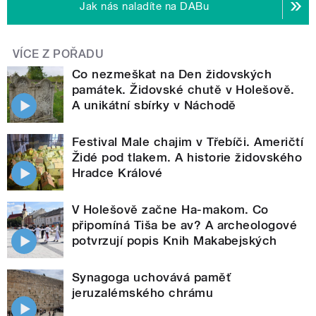
Jak nás naladíte na DABu
VÍCE Z POŘADU
Co nezmeškat na Den židovských
památek. Židovské chutě v Holešově.
A unikátní sbírky v Náchodě
Festival Male chajim v Třebíči. Američtí
Židé pod tlakem. A historie židovského
Hradce Králové
V Holešově začne Ha-makom. Co
připomíná Tiša be av? A archeologové
potvrzují popis Knih Makabejských
Synagoga uchovává paměť
jeruzalémského chrámu