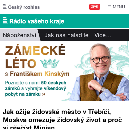
Přejít k hlavnímu obsahu
MENU
ŽIVĚ
Náboženství
Jak nás naladíte
Více
…
Jak ožije židovské město v Třebíči,
Moskva omezuje židovský život a proč
si přečíst Minjan