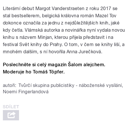
Literární debut Margot Vanderstraeten z roku 2017 se
stal bestsellerem, belgická královna román Mazel Tov
dokonce označila za jednu z nejdůležitějších knih, jaké
kdy četla. Vlámská autorka a novinářka nyní vydala novou
knihu s názvem Minjan, kterou přijela představit i na
festival Svět knihy do Prahy. O tom, v čem se knihy liší, a
mnohém dalším, s ní hovořila Anna Jurečková.
Poslechněte si celý magazín Šalom alejchem.
Moderuje ho Tomáš Töpfer.
autoři:
Tvůrčí skupina publicistiky - náboženské vysílání
,
Noemi Fingerlandová