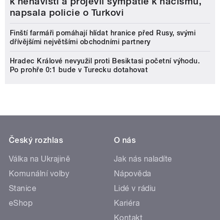
k nenávisti a projevil sympatie k nacismu,
napsala policie o Turkovi
Finští farmáři pomáhají hlídat hranice před Rusy, svými
dřívějšími největšími obchodními partnery
Hradec Králové nevyužil proti Besiktasi početní výhodu.
Po prohře 0:1 bude v Turecku dotahovat
Český rozhlas
O nás
Válka na Ukrajině
Jak nás naladíte
Komunální volby
Nápověda
Stanice
Lidé v rádiu
eShop
Kariéra
Kontakt