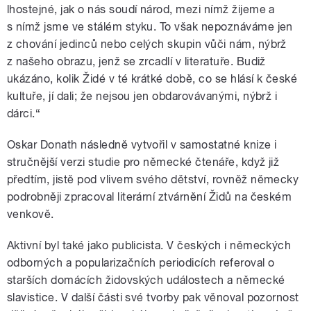
lhostejné, jak o nás soudí národ, mezi nímž žijeme a
s nímž jsme ve stálém styku. To však nepoznáváme jen
z chování jedinců nebo celých skupin vůči nám, nýbrž
z našeho obrazu, jenž se zrcadlí v literatuře. Budiž
ukázáno, kolik Židé v té krátké době, co se hlásí k české
kultuře, jí dali; že nejsou jen obdarovávanými, nýbrž i
dárci.“
Oskar Donath následně vytvořil v samostatné knize i
stručnější verzi studie pro německé čtenáře, když již
předtím, jistě pod vlivem svého dětství, rovněž německy
podrobněji zpracoval literární ztvárnění Židů na českém
venkově.
Aktivní byl také jako publicista. V českých i německých
odborných a popularizačních periodicích referoval o
starších domácích židovských událostech a německé
slavistice. V další části své tvorby pak věnoval pozornost