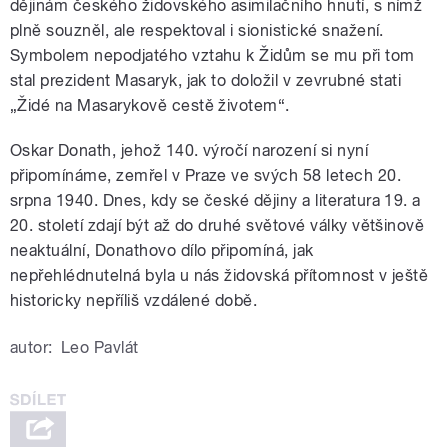
dějinám českého židovského asimilačního hnutí, s nímž
plně souzněl, ale respektoval i sionistické snažení.
Symbolem nepodjatého vztahu k Židům se mu při tom
stal prezident Masaryk, jak to doložil v zevrubné stati
„Židé na Masarykově cestě životem“.
Oskar Donath, jehož 140. výročí narození si nyní
připomínáme, zemřel v Praze ve svých 58 letech 20.
srpna 1940. Dnes, kdy se české dějiny a literatura 19. a
20. století zdají být až do druhé světové války většinově
neaktuální, Donathovo dílo připomíná, jak
nepřehlédnutelná byla u nás židovská přítomnost v ještě
historicky nepříliš vzdálené době.
autor:
Leo Pavlát