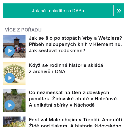
Jak nás naladíte na DABu
VÍCE Z POŘADU
Jak se šlo po stopách Vrby a Wetzlera?
Příběh naloupených knih v Klementinu.
Jak sestavit rodokmen?
Když se rodinná historie skládá
z archivů i DNA
Co nezmeškat na Den židovských
památek. Židovské chutě v Holešově.
A unikátní sbírky v Náchodě
Festival Male chajim v Třebíči. Američtí
Židé pod tlakem. A historie židovského