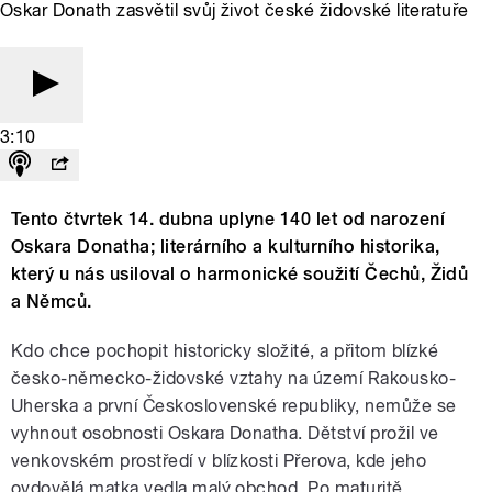
Oskar Donath zasvětil svůj život české židovské literatuře
3:10
Tento čtvrtek 14. dubna uplyne 140 let od narození
Oskara Donatha; literárního a kulturního historika,
který u nás usiloval o harmonické soužití Čechů, Židů
a Němců.
Kdo chce pochopit historicky složité, a přitom blízké
česko-německo-židovské vztahy na území Rakousko-
Uherska a první Československé republiky, nemůže se
vyhnout osobnosti Oskara Donatha. Dětství prožil ve
venkovském prostředí v blízkosti Přerova, kde jeho
ovdovělá matka vedla malý obchod. Po maturitě