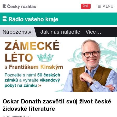
Přejít k hlavnímu obsahu
MENU
ŽIVĚ
Náboženství
Jak nás naladíte
Více
…
Oskar Donath zasvětil svůj život české
židovské literatuře