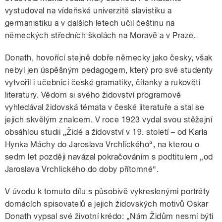
vystudoval na vídeňské univerzitě slavistiku a
germanistiku a v dalších letech učil češtinu na
německých středních školách na Moravě a v Praze.
Donath, hovořící stejně dobře německy jako česky, však
nebyl jen úspěšným pedagogem, který pro své studenty
vytvořil i učebnici české gramatiky, čítanky a rukověti
literatury. Vědom si svého židovství programově
vyhledával židovská témata v české literatuře a stal se
jejich skvělým znalcem. V roce 1923 vydal svou stěžejní
obsáhlou studii „Židé a židovství v 19. století – od Karla
Hynka Máchy do Jaroslava Vrchlického“, na kterou o
sedm let později navázal pokračováním s podtitulem „od
Jaroslava Vrchlického do doby přítomné“.
V úvodu k tomuto dílu s působivě vykreslenými portréty
domácích spisovatelů a jejich židovských motivů Oskar
Donath vypsal své životní krédo: „Nám Židům nesmí býti