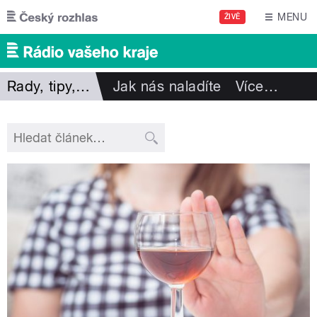
Přejít k hlavnímu obsahu
MENU
ŽIVĚ
Rady, tipy, zajímavosti
Jak nás naladíte
Více
…