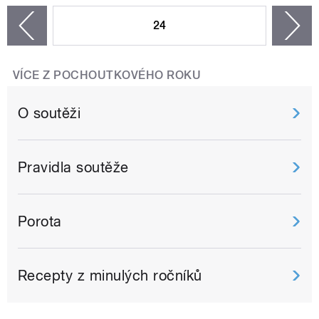
24
n
zí
VÍCE Z POCHOUTKOVÉHO ROKU
O soutěži
Pravidla soutěže
Porota
Recepty z minulých ročníků