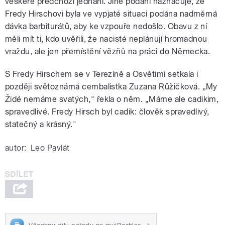
veškeré předchozí jednání. Jiné podání naznačuje, že
Fredy Hirschovi byla ve vypjaté situaci podána nadměrná
dávka barbiturátů, aby ke vzpouře nedošlo. Obavu z ní
měli mít ti, kdo uvěřili, že nacisté neplánují hromadnou
vraždu, ale jen přemístění vězňů na práci do Německa.
S Fredy Hirschem se v Terezíně a Osvětimi setkala i
později světoznámá cembalistka Zuzana Růžičková. „My
Židé nemáme svatých," řekla o něm. „Máme ale cadikim,
spravedlivé. Fredy Hirsch byl cadik: člověk spravedlivý,
statečný a krásný."
autor:
Leo Pavlát