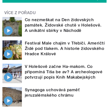
VÍCE Z POŘADU
Co nezmeškat na Den židovských
památek. Židovské chutě v Holešově.
A unikátní sbírky v Náchodě
Festival Male chajim v Třebíči. Američtí
Židé pod tlakem. A historie židovského
Hradce Králové
V Holešově začne Ha-makom. Co
připomíná Tiša be av? A archeologové
potvrzují popis Knih Makabejských
Synagoga uchovává paměť
jeruzalémského chrámu