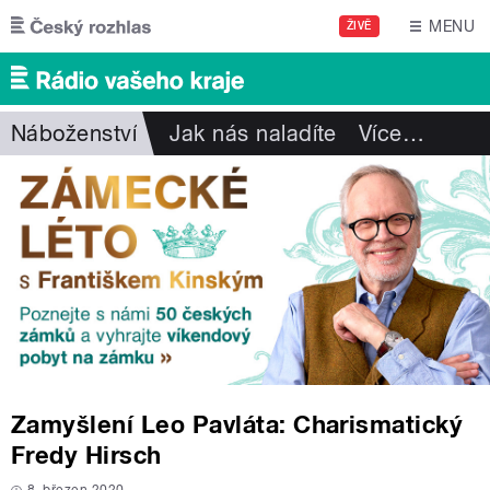
Přejít k hlavnímu obsahu
MENU
ŽIVĚ
Náboženství
Jak nás naladíte
Více
…
Zamyšlení Leo Pavláta: Charismatický
Fredy Hirsch