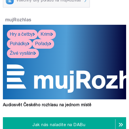
Všechny díly pořadu na mujRozhlas
mujRozhlas
Hry a četby
Krimi
Pohádky
Pořady
Živé vysílání
Audiosvět Českého rozhlasu na jednom místě
Jak nás naladíte na DABu