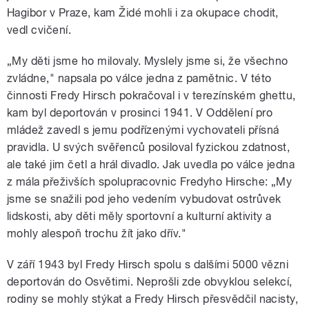
Hagibor v Praze, kam Židé mohli i za okupace chodit,
vedl cvičení.
„My děti jsme ho milovaly. Myslely jsme si, že všechno
zvládne," napsala po válce jedna z pamětnic. V této
činnosti Fredy Hirsch pokračoval i v terezínském ghettu,
kam byl deportován v prosinci 1941. V Oddělení pro
mládež zavedl s jemu podřízenými vychovateli přísná
pravidla. U svých svěřenců posiloval fyzickou zdatnost,
ale také jim četl a hrál divadlo. Jak uvedla po válce jedna
z mála přeživších spolupracovnic Fredyho Hirsche: „My
jsme se snažili pod jeho vedením vybudovat ostrůvek
lidskosti, aby děti měly sportovní a kulturní aktivity a
mohly alespoň trochu žít jako dřív."
V září 1943 byl Fredy Hirsch spolu s dalšími 5000 vězni
deportován do Osvětimi. Neprošli zde obvyklou selekcí,
rodiny se mohly stýkat a Fredy Hirsch přesvědčil nacisty,