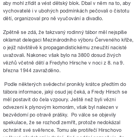
aby mohl zřídit a vést dětský blok. Dbal v něm na to, aby
vychovatelé i v ubohých podmínkách pečovali o čistotu
dětí, organizoval pro ně vyučování a divadlo.
Zpětně se zdá, že takzvaný rodinný tábor měl nejspíše
oklamat delegaci Mezinárodního výboru Červeného kříže,
o jejíž návštěvě k propagandistickému zneužití nacisté
uvažovali. Nakonec však bylo na 3800 dosud živých
vězňů včetně dětí a Fredyho Hirsche v noci z 8. na 9.
března 1944 zavražděno.
Podle některých svědectví pronikly krátce předtím do
tábora informace, jaký osud jej čeká, a Fredy Hirsch se
měl postavit do čela vzpoury. Ještě než byli vězni
odvezeni k plynovým komorám, však byl nalezen v
bezvědomí po otravě prášky. Po válce se objevily
spekulace, že se rozhodl zemřít, protože nedokázal
ochránit své svěřence. Tomu ale protiřečí Hirschovo