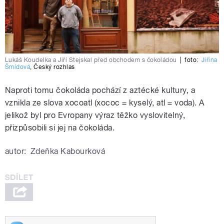
Lukáš Koudelka a Jiří Stejskal před obchodem s čokoládou
|
foto:
Jiřina
Šmídová
,
Český rozhlas
Naproti tomu čokoláda pochází z aztécké kultury, a
vznikla ze slova xocoatl (xococ = kyselý, atl = voda). A
jelikož byl pro Evropany výraz těžko vyslovitelný,
přizpůsobili si jej na čokoláda.
autor:
Zdeňka Kabourková