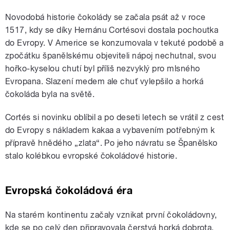
Novodobá historie čokolády se začala psát až v roce
1517, kdy se díky Hernánu Cortésovi dostala pochoutka
do Evropy. V Americe se konzumovala v tekuté podobě a
zpočátku španělskému objeviteli nápoj nechutnal, svou
hořko-kyselou chutí byl příliš nezvyklý pro mlsného
Evropana. Slazení medem ale chuť vylepšilo a horká
čokoláda byla na světě.
Cortés si novinku oblíbil a po deseti letech se vrátil z cest
do Evropy s nákladem kakaa a vybavením potřebným k
přípravě hnědého „zlata“. Po jeho návratu se Španělsko
stalo kolébkou evropské čokoládové historie.
Evropská čokoládová éra
Na starém kontinentu začaly vznikat první čokoládovny,
kde se po celý den připravovala čerstvá horká dobrota.