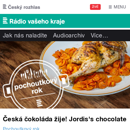
Přejít k hlavnímu obsahu
MENU
ŽIVĚ
Jak nás naladíte
Audioarchiv
Více
…
Česká čokoláda žije! Jordis's chocolate
Pochoutkový rok