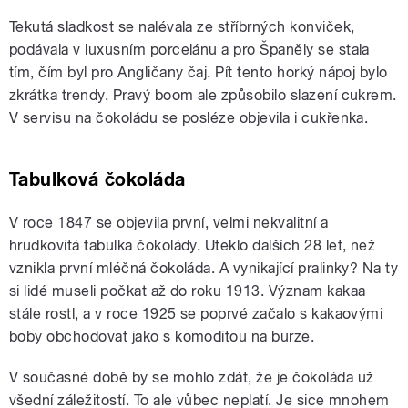
Tekutá sladkost se nalévala ze stříbrných konviček,
podávala v luxusním porcelánu a pro Španěly se stala
tím, čím byl pro Angličany čaj. Pít tento horký nápoj bylo
zkrátka trendy. Pravý boom ale způsobilo slazení cukrem.
V servisu na čokoládu se posléze objevila i cukřenka.
Tabulková čokoláda
V roce 1847 se objevila první, velmi nekvalitní a
hrudkovitá tabulka čokolády. Uteklo dalších 28 let, než
vznikla první mléčná čokoláda. A vynikající pralinky? Na ty
si lidé museli počkat až do roku 1913. Význam kakaa
stále rostl, a v roce 1925 se poprvé začalo s kakaovými
boby obchodovat jako s komoditou na burze.
V současné době by se mohlo zdát, že je čokoláda už
všední záležitostí. To ale vůbec neplatí. Je sice mnohem