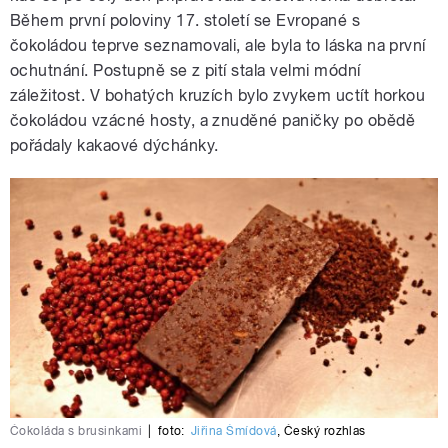
Během první poloviny 17. století se Evropané s
čokoládou teprve seznamovali, ale byla to láska na první
ochutnání. Postupně se z pití stala velmi módní
záležitost. V bohatých kruzích bylo zvykem uctít horkou
čokoládou vzácné hosty, a znuděné paničky po obědě
pořádaly kakaové dýchánky.
Čokoláda s brusinkami
|
foto:
Jiřina Šmídová
,
Český rozhlas