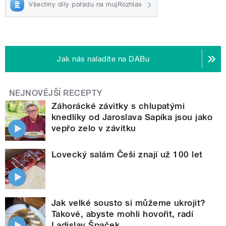
Všechny díly pořadu na mujRozhlas
Jak nás naladíte na DABu
NEJNOVĚJŠÍ RECEPTY
Záhorácké závitky s chlupatými
knedlíky od Jaroslava Sapíka jsou jako
vepřo zelo v závitku
Lovecký salám Češi znají už 100 let
Jak velké sousto si můžeme ukrojit?
Takové, abyste mohli hovořit, radí
Ladislav Špaček