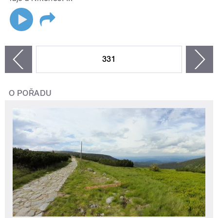
STRÁNKY
331
n
zí
O POŘADU