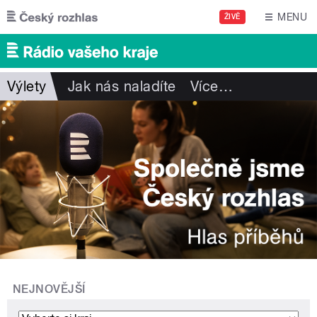
Přejít k hlavnímu obsahu
MENU
ŽIVĚ
Výlety
Jak nás naladíte
Více
…
NEJNOVĚJŠÍ