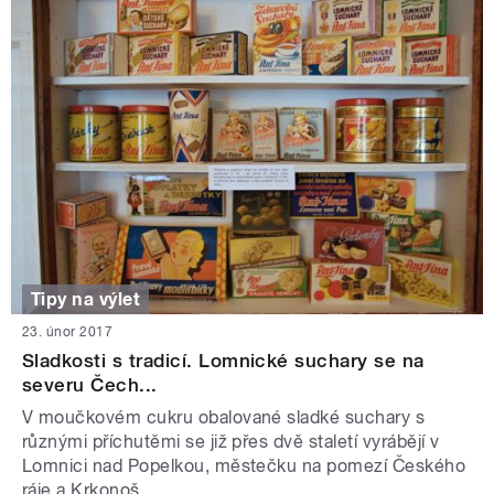
Tipy na výlet
23. únor 2017
Sladkosti s tradicí. Lomnické suchary se na
severu Čech...
V moučkovém cukru obalované sladké suchary s
různými příchutěmi se již přes dvě staletí vyrábějí v
Lomnici nad Popelkou, městečku na pomezí Českého
ráje a Krkonoš. ...