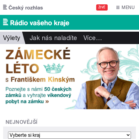
Přejít k hlavnímu obsahu
MENU
ŽIVĚ
Výlety
Jak nás naladíte
Více
…
NEJNOVĚJŠÍ