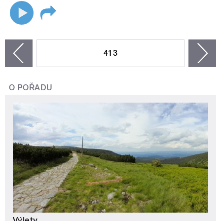
STRÁNKY
413
n
zí
O POŘADU
Výlety