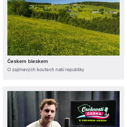
Českem bleskem
O zajímavých koutech naší republiky