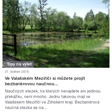
Tipy na výlet
21. květen 2015
Ve Valašském Meziříčí si můžete projít
bezbariérovou naučnou...
Naučných stezek, na kterých nenajdete ani jedinou
překážku, není mnoho. Jednu takovou mají ve
Valašském Meziříčí ve Zlínském kraji. Bezbariérová
naučná stezka se na...