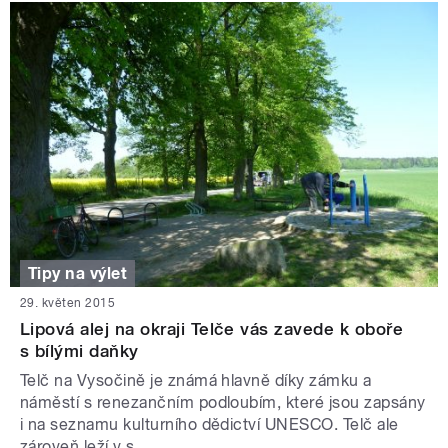
Tipy na výlet
29. květen 2015
Lipová alej na okraji Telče vás zavede k oboře
s bílými daňky
Telč na Vysočině je známá hlavně díky zámku a
náměstí s renezančním podloubím, které jsou zapsány
i na seznamu kulturního dědictví UNESCO. Telč ale
zároveň leží v s...