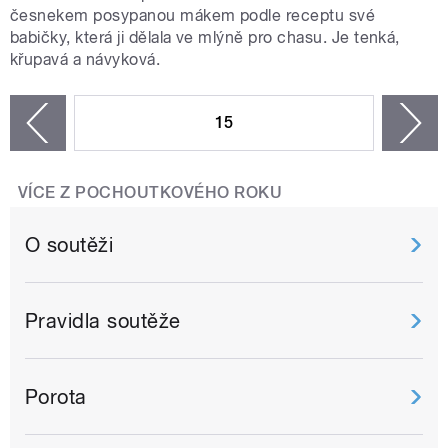
česnekem posypanou mákem podle receptu své
babičky, která ji dělala ve mlýně pro chasu. Je tenká,
křupavá a návyková.
STRÁNKY
15
n
zí
VÍCE Z POCHOUTKOVÉHO ROKU
O soutěži
Pravidla soutěže
Porota