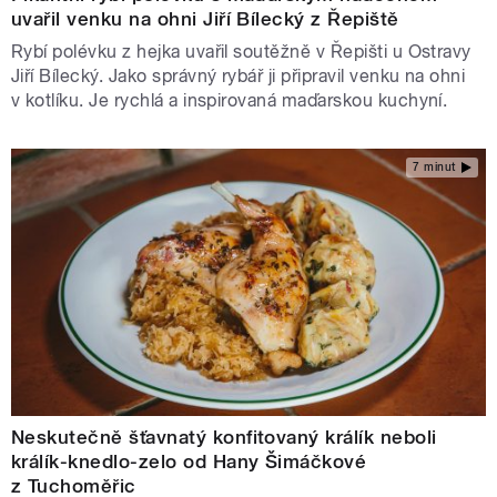
uvařil venku na ohni Jiří Bílecký z Řepiště
Rybí polévku z hejka uvařil soutěžně v Řepišti u Ostravy
Jiří Bílecký. Jako správný rybář ji připravil venku na ohni
v kotlíku. Je rychlá a inspirovaná maďarskou kuchyní.
7 minut
Neskutečně šťavnatý konfitovaný králík neboli
králík-knedlo-zelo od Hany Šimáčkové
z Tuchoměřic