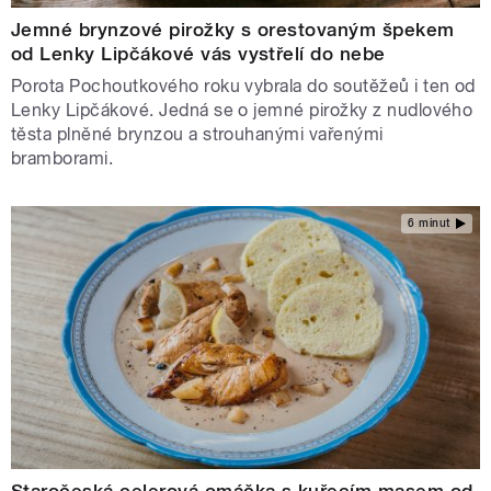
Jemné brynzové pirožky s orestovaným špekem
od Lenky Lipčákové vás vystřelí do nebe
Porota Pochoutkového roku vybrala do soutěžeů i ten od
Lenky Lipčákové. Jedná se o jemné pirožky z nudlového
těsta plněné brynzou a strouhanými vařenými
bramborami.
6 minut
Staročeská celerová omáčka s kuřecím masem od