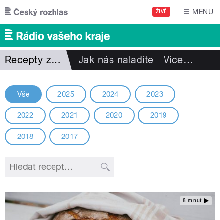
Přejít k hlavnímu obsahu
MENU
ŽIVĚ
Recepty z minulých ročníků
Jak nás naladíte
Více
…
Vše
2025
2024
2023
2022
2021
2020
2019
2018
2017
8 minut