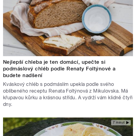
Nejlepší chleba je ten domácí, upečte si
podmáslový chléb podle Renaty Foltýnové a
budete nadšení
Kváskový chléb s podmáslím upekla podle svého
oblíbeného receptu Renata Foltýnová z Mikulovska. Má
křupavou kůrku a krásnou střídu. A vydrží vám klidně čtyři
dny.
7 minut