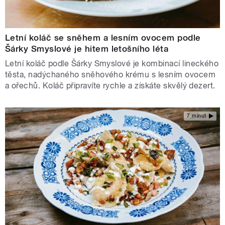
Letní koláč se sněhem a lesním ovocem podle
Šárky Smyslové je hitem letošního léta
Letní koláč podle Šárky Smyslové je kombinací lineckého
těsta, nadýchaného sněhového krému s lesním ovocem
a ořechů. Koláč připravíte rychle a získáte skvělý dezert.
7 minut