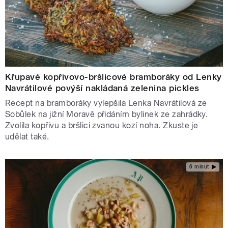
Křupavé kopřivovo-bršlicové bramboráky od Lenky
Navrátilové povýší nakládaná zelenina pickles
Recept na bramboráky vylepšila Lenka Navrátilová ze
Sobůlek na jižní Moravě přidáním bylinek ze zahrádky.
Zvolila kopřivu a bršlici zvanou kozí noha. Zkuste je
udělat také.
6 minut