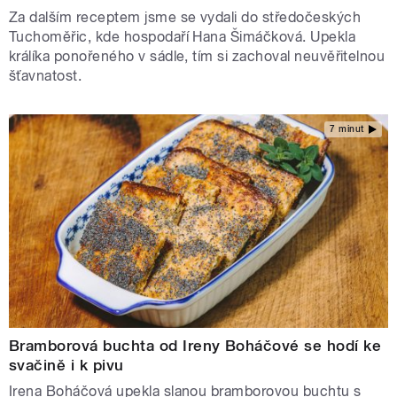
Za dalším receptem jsme se vydali do středočeských
Tuchoměřic, kde hospodaří Hana Šimáčková. Upekla
králíka ponořeného v sádle, tím si zachoval neuvěřitelnou
šťavnatost.
7 minut
Bramborová buchta od Ireny Boháčové se hodí ke
svačině i k pivu
Irena Boháčová upekla slanou bramborovou buchtu s