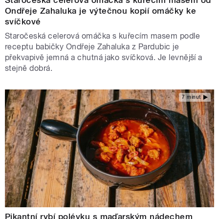
Ondřeje Zahaluka je výtečnou kopií omáčky ke
svíčkové
Staročeská celerová omáčka s kuřecím masem podle
receptu babičky Ondřeje Zahaluka z Pardubic je
překvapivě jemná a chutná jako svíčková. Je levnější a
stejně dobrá.
7 minut
Pikantní rybí polévku s maďarským nádechem