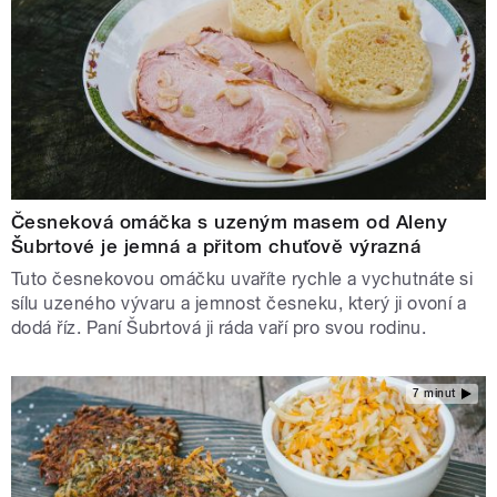
Česneková omáčka s uzeným masem od Aleny
Šubrtové je jemná a přitom chuťově výrazná
Tuto česnekovou omáčku uvaříte rychle a vychutnáte si
sílu uzeného vývaru a jemnost česneku, který ji ovoní a
dodá říz. Paní Šubrtová ji ráda vaří pro svou rodinu.
7 minut