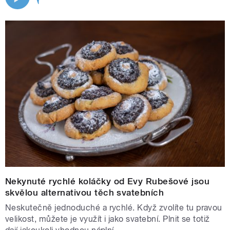
Nekynuté rychlé koláčky od Evy Rubešové jsou
skvělou alternativou těch svatebních
Neskutečně jednoduché a rychlé. Když zvolíte tu pravou
velikost, můžete je využít i jako svatební. Plnit se totiž