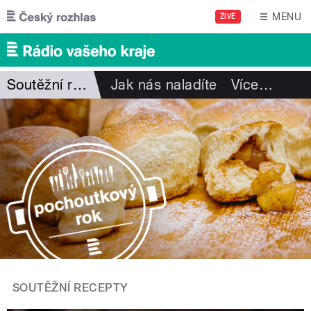
Přejít k hlavnímu obsahu
MENU
ŽIVĚ
Soutěžní recepty
Jak nás naladíte
Více
…
SOUTĚŽNÍ RECEPTY