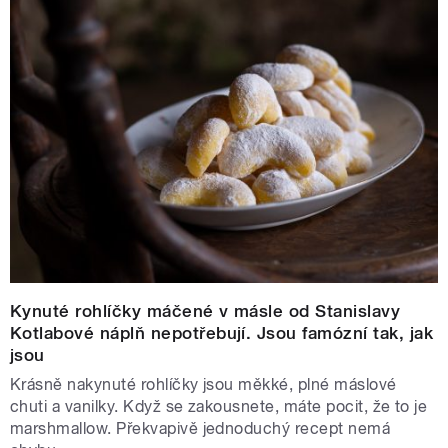
Kynuté rohlíčky máčené v másle od Stanislavy
Kotlabové náplň nepotřebují. Jsou famózní tak, jak
jsou
Krásně nakynuté rohlíčky jsou měkké, plné máslové
chuti a vanilky. Když se zakousnete, máte pocit, že to je
marshmallow. Překvapivě jednoduchý recept nemá