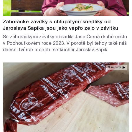
Záhorácké závitky s chlupatými knedlíky od
Jaroslava Sapíka jsou jako vepřo zelo v závitku
Se záhoráckými závitky obsadila Jana Černá druhé místo
v Pochoutkovém roce 2023. V porotě byl tehdy také náš
dnešní tvůrce receptu šéfkuchař Jaroslav Sapík.
3 minuty