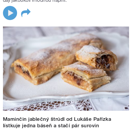
dají jakoukoli vhodnou náplní.
Maminčin jablečný štrúdl od Lukáše Pařízka
lístkuje jedna báseň a stačí pár surovin