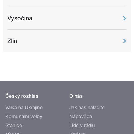
Vysočina
Zlín
Český rozhlas
O nás
Válka na Ukrajině
Jak nás naladíte
Komunální volby
Nápověda
Stanice
Lidé v rádiu