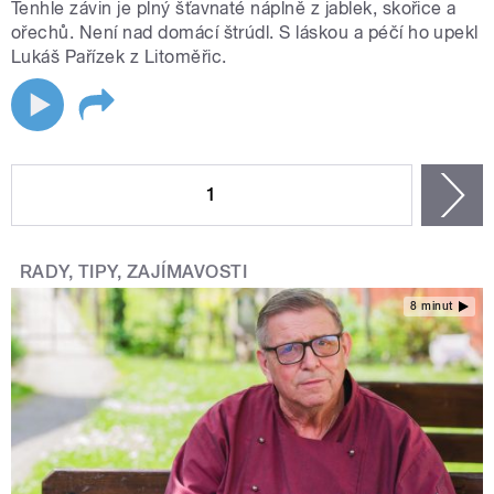
Tenhle závin je plný šťavnaté náplně z jablek, skořice a
ořechů. Není nad domácí štrúdl. S láskou a péčí ho upekl
Lukáš Pařízek z Litoměřic.
STRÁNKY
1
n
RADY, TIPY, ZAJÍMAVOSTI
8 minut