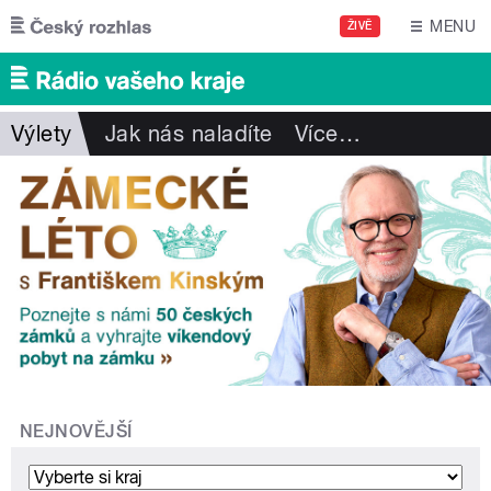
Přejít k hlavnímu obsahu
MENU
ŽIVĚ
Výlety
Jak nás naladíte
Více
…
NEJNOVĚJŠÍ