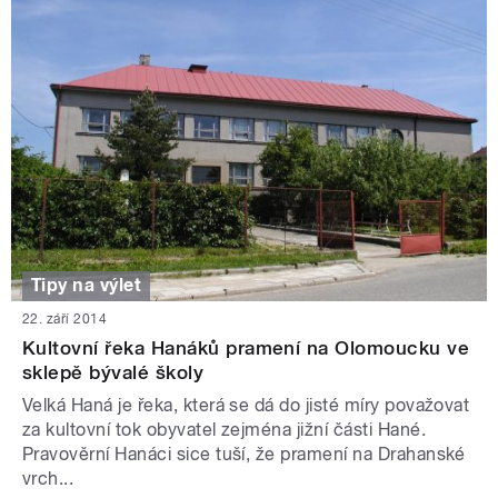
Tipy na výlet
22. září 2014
Kultovní řeka Hanáků pramení na Olomoucku ve
sklepě bývalé školy
Velká Haná je řeka, která se dá do jisté míry považovat
za kultovní tok obyvatel zejména jižní části Hané.
Pravověrní Hanáci sice tuší, že pramení na Drahanské
vrch...