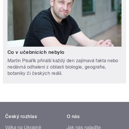
Co v učebnicích nebylo
Martin Písařík přináší každý den zajímavá fakta nebo
nedávná odhalení z oblasti biologie, geografie,
botaniky či českých reálií.
Český rozhlas
O nás
Válka na Ukrajině
Jak nás naladíte