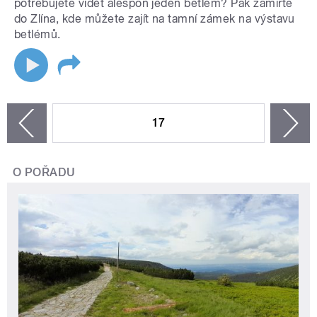
potřebujete vidět alespoň jeden betlém? Pak zamiřte
do Zlína, kde můžete zajít na tamní zámek na výstavu
betlémů.
STRÁNKY
17
n
zí
O POŘADU