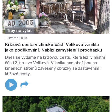
Tipy na výlet
1. květen 2019
Křížová cesta v zlínské části Velíková vznikla
jako poděkování. Nabízí zamyšlení i procházku
Dnes se vydáme na křížovou cestu, která leží v místní
části Zlína - ve Velíkové. V lesíku nad obcí jsou na
kmenech stromů zavěšeny obrázky se zastaveními
křížové cesty.