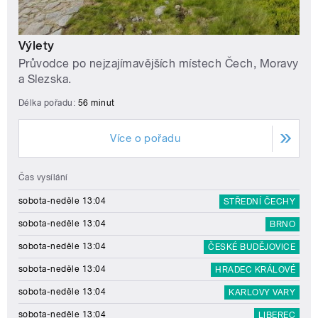
Výlety
Průvodce po nejzajímavějších místech Čech, Moravy
a Slezska.
Délka pořadu:
56 minut
Více o pořadu
Čas vysílání
sobota-neděle 13:04
STŘEDNÍ ČECHY
sobota-neděle 13:04
BRNO
sobota-neděle 13:04
ČESKÉ BUDĚJOVICE
sobota-neděle 13:04
HRADEC KRÁLOVÉ
sobota-neděle 13:04
KARLOVY VARY
sobota-neděle 13:04
LIBEREC