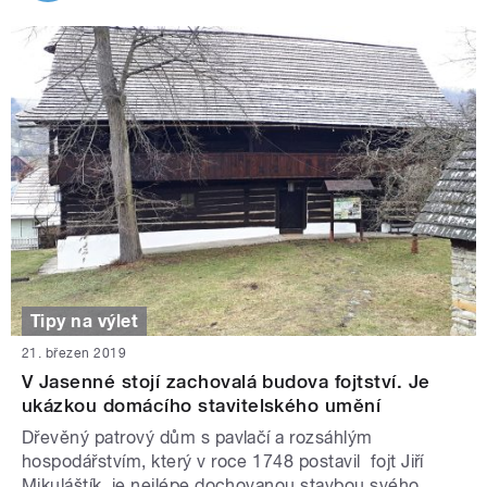
Tipy na výlet
21. březen 2019
V Jasenné stojí zachovalá budova fojtství. Je
ukázkou domácího stavitelského umění
Dřevěný patrový dům s pavlačí a rozsáhlým
hospodářstvím, který v roce 1748 postavil fojt Jiří
Mikuláštík, je nejlépe dochovanou stavbou svého