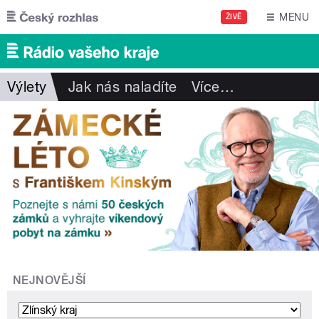
Přejít k hlavnímu obsahu
MENU
ŽIVĚ
Výlety
Jak nás naladíte
Více
…
NEJNOVĚJŠÍ